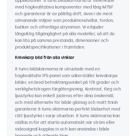
applikationer. 8 tums bildskärmarna är tillverkade
med högkvalitativa komponenter med lång MTBF
och garanterar år av pålitlig drift, även i de mest
utmanande miljöer som produktionshallar, fordon,
butiker och offentliga utrymmen. Vi erbjuder
långsiktig tillgänglighet på alla modeller, så att du
kan lita på samma prestanda, dimensioner och
produktspecifikationer i framtiden.
Knivskarp bild från alla vinklar
8 tums bildskärmarna är utrustade med en
högkvalitativ IPS-panel som säkerställer knivskarpa
bilder, en bred betraktningsvinkel på 178 grader och
verklighetstrogen färgåtergivning. Kontrast, färg och
ljusstyrka kan enkelt justeras efter dina önskemål,
och med alternativ för både glansig och matt finish
garanterar 8 tums skärmarna perfekt läsbarhet med
rätt ljusstyrka i varje situation. 8 tums skärmarna kan
ställas in för att starta automatiskt när ström eller
videosignal kopplas in och kan användas i både
liggande och stående läge.