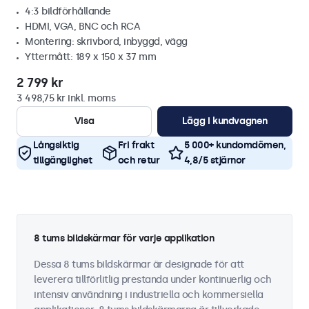
4:3 bildförhållande
HDMI, VGA, BNC och RCA
Montering: skrivbord, inbyggd, vägg
Yttermått: 189 x 150 x 37 mm
2 799 kr
3 498,75 kr inkl. moms
Visa
Lägg i kundvagnen
Långsiktig
Fri frakt
5 000+ kundomdömen,
tillgänglighet
och retur
4,8/5 stjärnor
8 tums bildskärmar för varje applikation
Dessa 8 tums bildskärmar är designade för att
leverera tillförlitlig prestanda under kontinuerlig och
intensiv användning i industriella och kommersiella