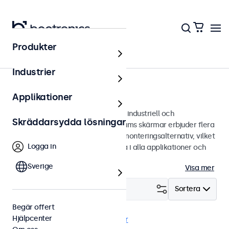
Produkter
Bildskärmar
Industrier
8 tums bildskärmar
Applikationer
8 tums bildskärmar designade för industriell och
Skräddarsydda lösningar
kommersiell användning. Våra 8 tums skärmar erbjuder flera
bildanslutningar och mångsidiga monteringsalternativ, vilket
Logga in
gör de enkla att sömlöst integrera i alla applikationer och
miljöer.
Sverige
Visa mer
Filtrera (
1
)
Sortera
Begär offert
Hjälpcenter
8 tums bildskärmar
Rensa filter