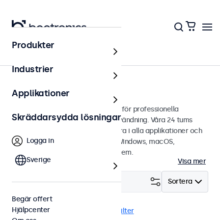
Produkter
Touchskärmar
Industrier
24 tums touchskärmar
Applikationer
24 tums touchskärmar designade för professionella
Skräddarsydda lösningar
applikationer och kontinuerlig användning. Våra 24 tums
touchskärmar är lätta att integrera i alla applikationer och
Logga in
miljöer samt är kompatibla med Windows, macOS,
ChromeOS och Linux operativsystem.
Sverige
Visa mer
Filtrera (
2
)
Sortera
Begär offert
Hjälpcenter
24 tums touchskärmar
Rensa filter