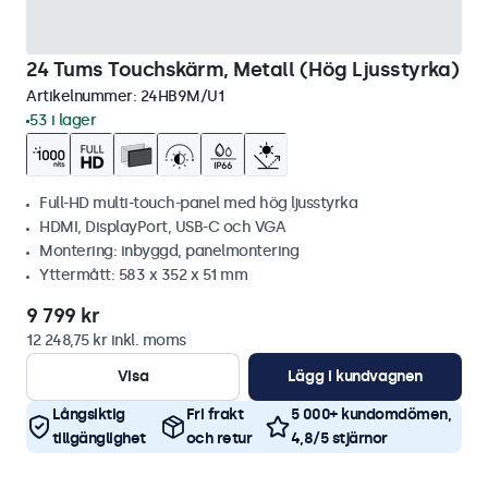
24 Tums Touchskärm, Metall (Hög Ljusstyrka)
Artikelnummer:
24HB9M/U1
53 i lager
Full-HD multi-touch-panel med hög ljusstyrka
HDMI, DisplayPort, USB-C och VGA
Montering: inbyggd, panelmontering
Yttermått: 583 x 352 x 51 mm
9 799 kr
12 248,75 kr inkl. moms
Visa
Lägg i kundvagnen
Långsiktig
Fri frakt
5 000+ kundomdömen,
tillgänglighet
och retur
4,8/5 stjärnor