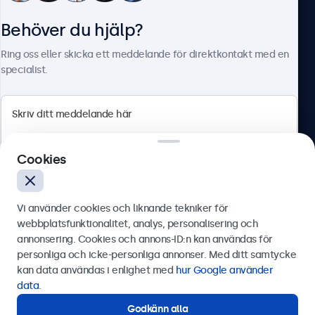
Behöver du hjälp?
Om Beetronics
Ring oss eller skicka ett meddelande för direktkontakt med en
specialist.
Beetronics
Cookies
Olof Palmesgata 29, Stockholm, 111 22, Sverige
4.8/5 betygsatt av 5000+ företag
Vi använder cookies och liknande tekniker för
Svenska
webbplatsfunktionalitet, analys, personalisering och
annonsering. Cookies och annons-ID:n kan användas för
Skicka
personliga och icke-personliga annonser. Med ditt samtycke
kan data användas i enlighet med
hur Google använder
Eller ring oss på
0844-680 783
data
.
Godkänn alla
Behöver du hjälp?