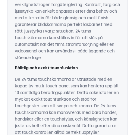
verklighetstrogen färgåtergivning. Kontrast, färg och
ljusstyrka kan enkelt anpassas efter dina behov och
med alternativ för både glansig och matt finish
garanterar bildskärmarna perfekt läsbarhet med
rätt ljusstyrka i varje situation. 24 tums
touchskärmarna kan ställas in för att slås på
automatiskt när det finns strömförsörjning eller en
videosignal och kan användas i både liggande och
stående läge.
Pålitlig och exakt touchfunktion
De 24 tums touchskärmarna är utrustade med en
kapacitiv multi-touch-panel som kan hantera upp till
10 samtidiga beröringspunkter. Detta säkerställer en
mycket exakt touchfunktion och stöd för
touchgester som att svepa och zooma. De 24 tums
touchskärmarna kan manövreras med bara händer,
handskar eller en touchstylus, och känsligheten kan
justeras helt efter dina önskemål. Detta garanterar
att touchkontrollen alltid perfekt uppfyller