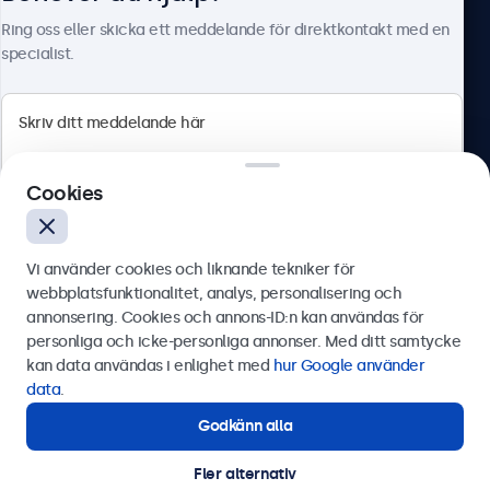
HDMI
Om Beetronics
Ring oss eller skicka ett meddelande för direktkontakt med en
1x
specialist.
DisplayPort
1x
VGA
Beetronics
1x
Cookies
Olof Palmesgata 29, Stockholm, 111 22, Sverige
USB-C
1x Video, ljud, touch
4.8/5 betygsatt av 5000+ företag
Vi använder cookies och liknande tekniker för
USB-A
Svenska
webbplatsfunktionalitet, analys, personalisering och
Via USB-C till USB-A-adapter. Detta aktiverar endast
annonsering. Cookies och annons-ID:n kan användas för
touchfunktionaliteten och måste kombineras med HDMI,
Skicka
personliga och icke-personliga annonser. Med ditt samtycke
DisplayPort eller VGA för bild.
kan data användas i enlighet med
hur Google använder
AUX-ingång (3,5mm)
Eller ring oss på
0844-680 783
data
.
1x
Godkänn alla
Behöver du hjälp?
AUX-utgång (3,5mm)
Kontakta våra experter.
Fler alternativ
1x
© 2026 Beetronics