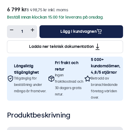
6 799 kr
8 498,75 kr inkl. moms
Beställ innan klockan 15:00 för leverans på onsdag.
Lägg i kundvagnen
Ladda ner teknisk dokumentation
5 000+
Fri frakt och
Långsiktig
kundomdömen,
retur
tillgänglighet
4,8/5 stjärnor
Ingen
Tillgänglig för
Betrodd av
fraktkostnad och
beställning under
branschledande
30 dagars gratis
många år framöver.
företag världen
retur.
över.
Produktbeskrivning