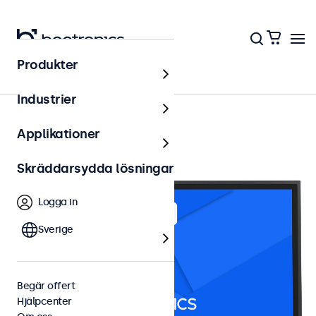
Produkter
24 tums touchskärmar
Industrier
Applikationer
Skräddarsydda lösningar
Logga in
Sverige
Begär offert
Hjälpcenter