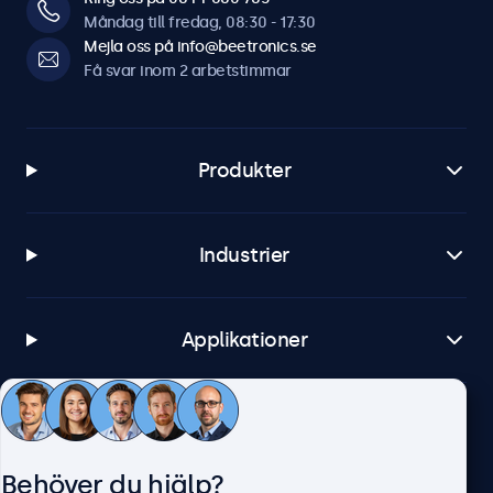
Måndag till fredag, 08:30 - 17:30
Windows
Mejla oss på info@beetronics.se
Windows 8, 10, 11
Få svar inom 2 arbetstimmar
Windows Embedded
Windows Embedded 8 Industry, 8.1 Industry, IoT Enterprise
Produkter
macOS
Tahoe, Sequoia, Sonoma
Linux
Industrier
Alla Linux-distributioner
Brightsign
Alla versioner av BrightsignOS
Applikationer
Samsung DeX
Alla versioner av Samsung DeX
Kundtjänst
Anslutningar
Behöver du hjälp?