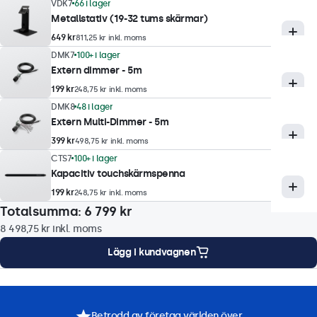
10 ms
VDK7
66 i lager
Metallstativ (19-32 tums skärmar)
Upplösningar som stöds
649 kr
811,25 kr inkl. moms
1920 x 1080 (max), 640 x 480 (min)
DMK7
100+ i lager
Extern dimmer - 5m
Touchteknik
199 kr
248,75 kr inkl. moms
DMK8
48 i lager
Teknik
Extern Multi-Dimmer - 5m
Kapacitiv
399 kr
498,75 kr inkl. moms
Beröringspunkter
CTS7
100+ i lager
Kapacitiv touchskärmspenna
10 punkter (multitouch)
199 kr
248,75 kr inkl. moms
Touchgränssnitt
Totalsumma:
6 799 kr
USB HID-kompatibel
8 498,75 kr
inkl. moms
Kontroller
Lägg i kundvagnen
Stylus, hand, handske
Stöd för gester
teringsalternativ
Specifikationer
Nedladdningar
Tillbehör
Tryck, svep, rullning, nyp-zoom (beroende på värdsystemets
Betrodd av företag världen över