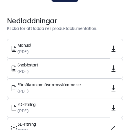
Displayarkitektur
Nedladdningar
Bildförhållande
Klicka för att ladda ner produktdokumentation.
16:9 (4:3 justerbar)
Upplösning
Manual
(PDF)
1920 x 1080
Pixel per tum
Snabbstart
93 PPI
(PDF)
Diagonal storlek
Försäkran om överensstämmelse
23.6 tum (601 mm)
(PDF)
Paneltyp
IPS-LCD
2D-ritning
(PDF)
Bakgrundsbelysning
LED
3D-ritning