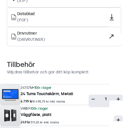
(STP)
Skärmyta
Härdat glas
Datablad
Stödda orienteringar
(PDF)
Landskap, porträtt, face-up
Drivrutiner
(DRIVRUTINER)
Displayprestanda
Högsta ljusstyrka
300 nits (typiskt)
Tillbehör
Lägsta ljusstyrka
Välj dina tillbehör och gör ditt köp komplett.
1 nit
Kontrast
24TS7M
100+ i lager
24 Tums Touchskärm, Metall
3000:1
6 799 kr
8 498,75 kr inkl. moms
Betraktningsvinkel
VWB7
100+ i lager
178° horisontalt, 178° vertikalt
Väggfäste, platt
Responstid
249 kr
311,25 kr inkl. moms