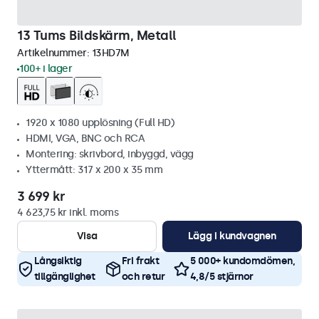
13 Tums Bildskärm, Metall
Artikelnummer:
13HD7M
100+ i lager
1920 x 1080 upplösning (Full HD)
HDMI, VGA, BNC och RCA
Montering: skrivbord, inbyggd, vägg
Yttermått: 317 x 200 x 35 mm
3 699 kr
4 623,75 kr inkl. moms
Visa
Lägg i kundvagnen
Långsiktig
Fri frakt
5 000+ kundomdömen,
tillgänglighet
och retur
4,8/5 stjärnor