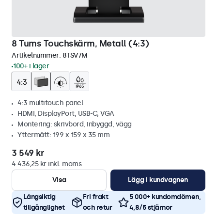
8 Tums Touchskärm, Metall (4:3)
Artikelnummer:
8TSV7M
100+ i lager
4:3 multitouch panel
HDMI, DisplayPort, USB-C, VGA
Montering: skrivbord, inbyggd, vägg
Yttermått: 199 x 159 x 35 mm
3 549 kr
4 436,25 kr inkl. moms
Visa
Lägg i kundvagnen
Långsiktig
Fri frakt
5 000+ kundomdömen,
tillgänglighet
och retur
4,8/5 stjärnor