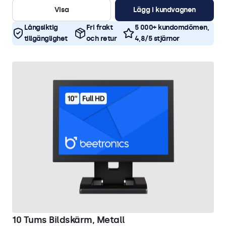
Visa
Lägg i kundvagnen
Långsiktig
Fri frakt
5 000+ kundomdömen,
tillgänglighet
och retur
4,8/5 stjärnor
10 Tums Bildskärm, Metall