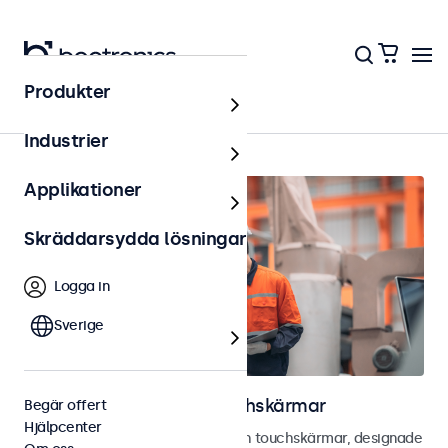
Produkter
Hem
Industrier
Applikationer
Skräddarsydda lösningar
Logga in
Sverige
Industriella bild- och touchskärmar
Begär offert
Hjälpcenter
Utforska våra industriella bild- och touchskärmar, designade