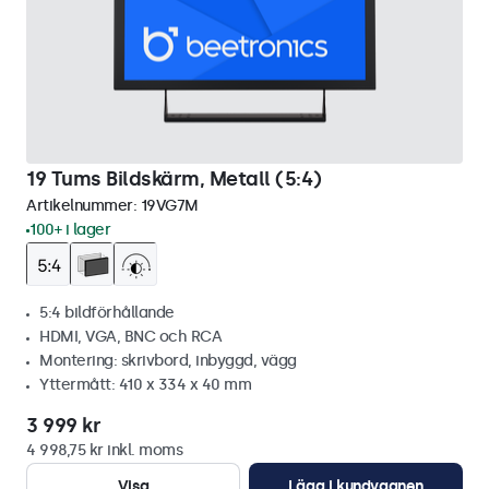
19 Tums Bildskärm, Metall (5:4)
Artikelnummer:
19VG7M
100+ i lager
5:4 bildförhållande
HDMI, VGA, BNC och RCA
Montering: skrivbord, inbyggd, vägg
Yttermått: 410 x 334 x 40 mm
3 999 kr
4 998,75 kr inkl. moms
Visa
Lägg i kundvagnen