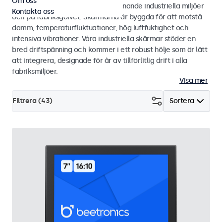
Om oss
för kontinuerlig användning i utmanande industriella miljöer
Kontakta oss
och på fabriksgolvet. Skärmarna är byggda för att motstå
damm, temperaturfluktuationer, hög luftfuktighet och
intensiva vibrationer. Våra industriella skärmar stöder en
bred driftspänning och kommer i ett robust hölje som är lätt
att integrera, designade för år av tillförlitlig drift i alla
fabriksmiljöer.
Visa mer
Filtrera (
43
)
Sortera