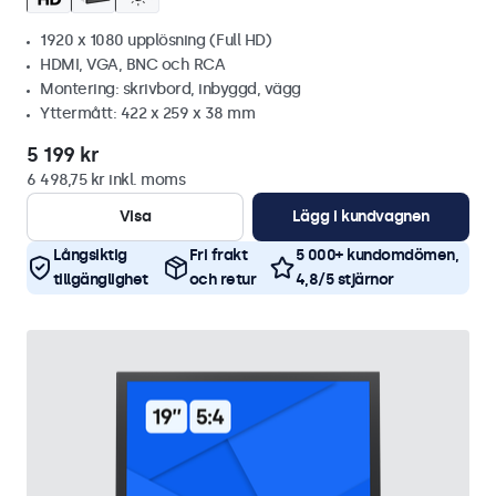
1920 x 1080 upplösning (Full HD)
HDMI, VGA, BNC och RCA
Montering: skrivbord, inbyggd, vägg
Yttermått: 422 x 259 x 38 mm
5 199 kr
6 498,75 kr inkl. moms
Visa
Lägg i kundvagnen
Långsiktig
Fri frakt
5 000+ kundomdömen,
tillgänglighet
och retur
4,8/5 stjärnor