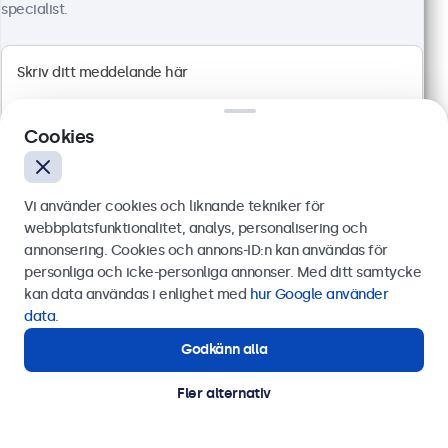
specialist.
4:3 multitouch panel
HDMI, DisplayPort, USB-C, VGA
Montering: skrivbord, inbyggd, vägg
Yttermått: 228 x 183 x 41 mm
3 899 kr
Cookies
4 873,75 kr inkl. moms
Visa
Lägg i kundvagnen
Vi använder cookies och liknande tekniker för
webbplatsfunktionalitet, analys, personalisering och
annonsering. Cookies och annons-ID:n kan användas för
Skicka
personliga och icke-personliga annonser. Med ditt samtycke
kan data användas i enlighet med
hur Google använder
Eller ring oss på
0844-680 783
data
.
Godkänn alla
Behöver du hjälp?
Kontakta våra experter.
Fler alternativ