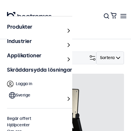
Produkter
Tillbehör
Industrier
Applikationer
Filtrera (
8
)
Sortera
Skräddarsydda lösningar
Logga in
Sverige
Begär offert
Hjälpcenter