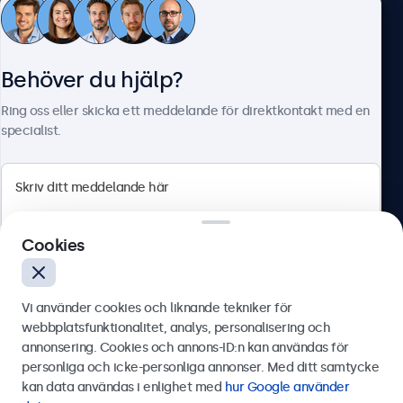
Kundtjänst
Behöver du hjälp?
Om Beetronics
Ring oss eller skicka ett meddelande för direktkontakt med en
specialist.
Beetronics
Cookies
Olof Palmesgata 29, Stockholm, 111 22, Sverige
4.8/5 betygsatt av 5000+ företag
Vi använder cookies och liknande tekniker för
Svenska
webbplatsfunktionalitet, analys, personalisering och
annonsering. Cookies och annons-ID:n kan användas för
Skicka
personliga och icke-personliga annonser. Med ditt samtycke
kan data användas i enlighet med
hur Google använder