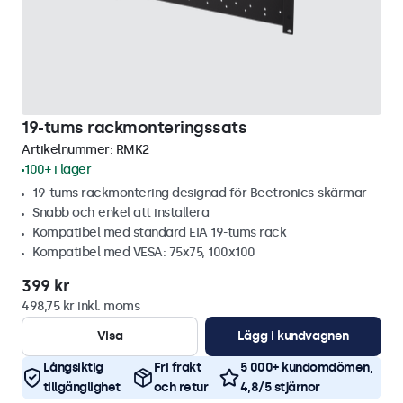
19-tums rackmonteringssats
Artikelnummer:
RMK2
100+ i lager
19-tums rackmontering designad för Beetronics-skärmar
Snabb och enkel att installera
Kompatibel med standard EIA 19-tums rack
Kompatibel med VESA: 75x75, 100x100
399 kr
498,75 kr inkl. moms
Visa
Lägg i kundvagnen
Långsiktig
Fri frakt
5 000+ kundomdömen,
tillgänglighet
och retur
4,8/5 stjärnor