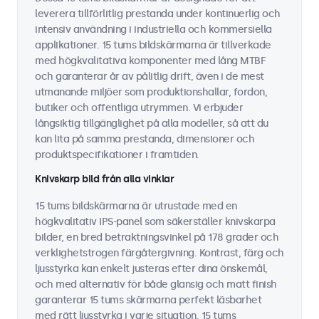
leverera tillförlitlig prestanda under kontinuerlig och
intensiv användning i industriella och kommersiella
applikationer. 15 tums bildskärmarna är tillverkade
med högkvalitativa komponenter med lång MTBF
och garanterar år av pålitlig drift, även i de mest
utmanande miljöer som produktionshallar, fordon,
butiker och offentliga utrymmen. Vi erbjuder
långsiktig tillgänglighet på alla modeller, så att du
kan lita på samma prestanda, dimensioner och
produktspecifikationer i framtiden.
Knivskarp bild från alla vinklar
15 tums bildskärmarna är utrustade med en
högkvalitativ IPS-panel som säkerställer knivskarpa
bilder, en bred betraktningsvinkel på 178 grader och
verklighetstrogen färgåtergivning. Kontrast, färg och
ljusstyrka kan enkelt justeras efter dina önskemål,
och med alternativ för både glansig och matt finish
garanterar 15 tums skärmarna perfekt läsbarhet
med rätt ljusstyrka i varje situation. 15 tums