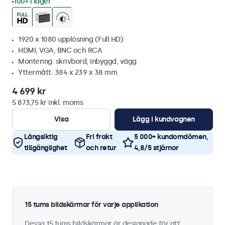
100+ i lager
1920 x 1080 upplösning (Full HD)
HDMI, VGA, BNC och RCA
Montering: skrivbord, inbyggd, vägg
Yttermått: 384 x 239 x 38 mm
4 699 kr
5 873,75 kr inkl. moms
Visa
Lägg i kundvagnen
Långsiktig
Fri frakt
5 000+ kundomdömen,
tillgänglighet
och retur
4,8/5 stjärnor
15 tums bildskärmar för varje applikation
Dessa 15 tums bildskärmar är designade för att