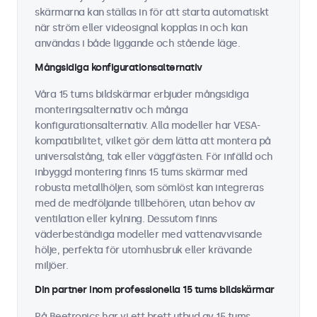
skärmarna kan ställas in för att starta automatiskt
när ström eller videosignal kopplas in och kan
användas i både liggande och stående läge.
Mångsidiga konfigurationsalternativ
Våra 15 tums bildskärmar erbjuder mångsidiga
monteringsalternativ och många
konfigurationsalternativ. Alla modeller har VESA-
kompatibilitet, vilket gör dem lätta att montera på
universalstång, tak eller väggfästen. För infälld och
inbyggd montering finns 15 tums skärmar med
robusta metallhöljen, som sömlöst kan integreras
med de medföljande tillbehören, utan behov av
ventilation eller kylning. Dessutom finns
väderbeständiga modeller med vattenavvisande
hölje, perfekta för utomhusbruk eller krävande
miljöer.
Din partner inom professionella 15 tums bildskärmar
På Beetronics har vi ett brett utbud av 15 tums