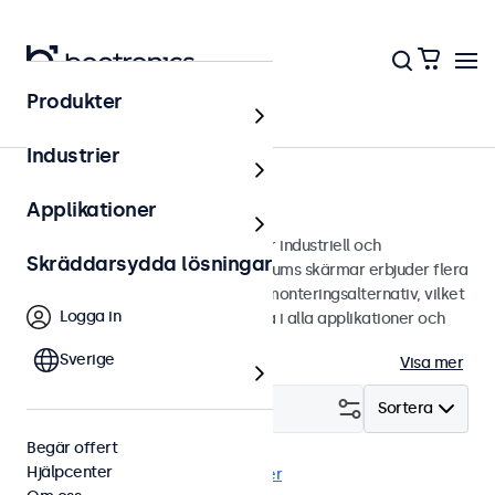
Produkter
Bildskärmar
Industrier
15 tums bildskärmar
Applikationer
15 tums bildskärmar designade för industriell och
Skräddarsydda lösningar
kommersiell användning. Våra 15 tums skärmar erbjuder flera
bildanslutningar och mångsidiga monteringsalternativ, vilket
Logga in
gör de enkla att sömlöst integrera i alla applikationer och
miljöer.
Sverige
Visa mer
Filtrera (
4
)
Sortera
Begär offert
Hjälpcenter
15 tums bildskärmar
Rensa filter