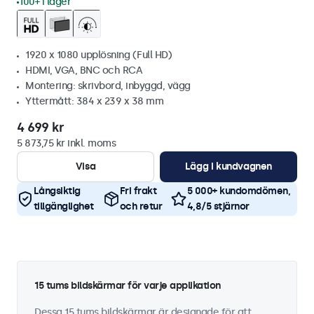
100+ i lager
1920 x 1080 upplösning (Full HD)
HDMI, VGA, BNC och RCA
Montering: skrivbord, inbyggd, vägg
Yttermått: 384 x 239 x 38 mm
4 699 kr
5 873,75 kr inkl. moms
Visa
Lägg i kundvagnen
Långsiktig
Fri frakt
5 000+ kundomdömen,
tillgänglighet
och retur
4,8/5 stjärnor
15 tums bildskärmar för varje applikation
Dessa 15 tums bildskärmar är designade för att