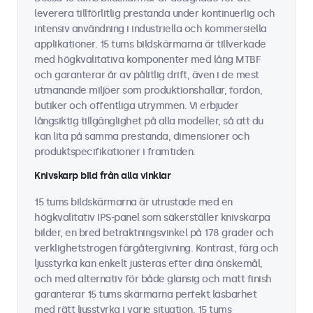
leverera tillförlitlig prestanda under kontinuerlig och
intensiv användning i industriella och kommersiella
applikationer. 15 tums bildskärmarna är tillverkade
med högkvalitativa komponenter med lång MTBF
och garanterar år av pålitlig drift, även i de mest
utmanande miljöer som produktionshallar, fordon,
butiker och offentliga utrymmen. Vi erbjuder
långsiktig tillgänglighet på alla modeller, så att du
kan lita på samma prestanda, dimensioner och
produktspecifikationer i framtiden.
Knivskarp bild från alla vinklar
15 tums bildskärmarna är utrustade med en
högkvalitativ IPS-panel som säkerställer knivskarpa
bilder, en bred betraktningsvinkel på 178 grader och
verklighetstrogen färgåtergivning. Kontrast, färg och
ljusstyrka kan enkelt justeras efter dina önskemål,
och med alternativ för både glansig och matt finish
garanterar 15 tums skärmarna perfekt läsbarhet
med rätt ljusstyrka i varje situation. 15 tums