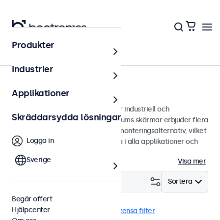
Produkter
Bildskärmar
Industrier
15 tums bildskärmar
Applikationer
15 tums bildskärmar designade för industriell och
Skräddarsydda lösningar
kommersiell användning. Våra 15 tums skärmar erbjuder flera
bildanslutningar och mångsidiga monteringsalternativ, vilket
Logga in
gör de enkla att sömlöst integrera i alla applikationer och
miljöer.
Sverige
Visa mer
Filtrera (
4
)
Sortera
Begär offert
Hjälpcenter
15 tums bildskärmar
eMark
Rensa filter