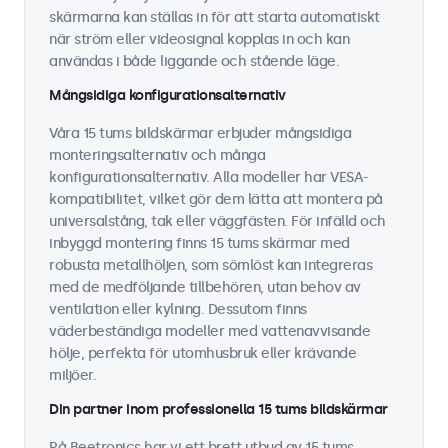
skärmarna kan ställas in för att starta automatiskt
när ström eller videosignal kopplas in och kan
användas i både liggande och stående läge.
Mångsidiga konfigurationsalternativ
Våra 15 tums bildskärmar erbjuder mångsidiga
monteringsalternativ och många
konfigurationsalternativ. Alla modeller har VESA-
kompatibilitet, vilket gör dem lätta att montera på
universalstång, tak eller väggfästen. För infälld och
inbyggd montering finns 15 tums skärmar med
robusta metallhöljen, som sömlöst kan integreras
med de medföljande tillbehören, utan behov av
ventilation eller kylning. Dessutom finns
väderbeständiga modeller med vattenavvisande
hölje, perfekta för utomhusbruk eller krävande
miljöer.
Din partner inom professionella 15 tums bildskärmar
På Beetronics har vi ett brett utbud av 15 tums