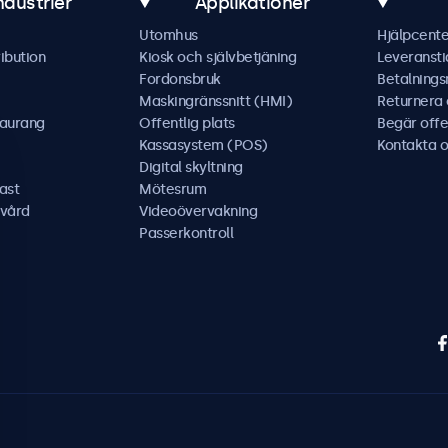
ndustrier
Applikationer
Utomhus
Hjälpcente
ibution
Kiosk och självbetjäning
Leveransti
Fordonsbruk
Betalning
Maskingränssnitt (HMI)
Returnera
taurang
Offentlig plats
Begär offe
Kassasystem (POS)
Kontakta o
Digital skyltning
ast
Mötesrum
kvård
Videoövervakning
Passerkontroll