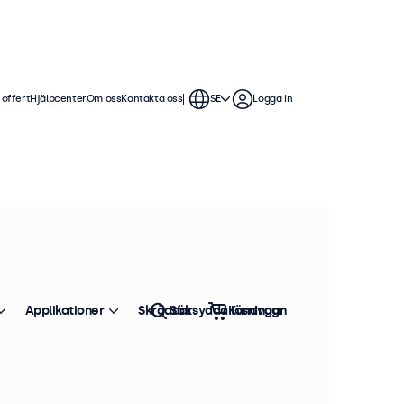
 offert
Hjälpcenter
Om oss
Kontakta oss
SE
Logga in
. Våra 8 tums skärmar erbjuder flera
att sömlöst integrera i alla
Applikationer
Skräddarsydda lösningar
Sök
Kundvagn
Sortera efter
Toppsäljare