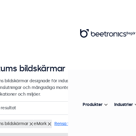
Begär
tums bildskärmar
ms bildskärmar designade för industriell och kommersiell användning
nslutningar och mångsidiga monteringsalternativ, vilket gör de enkla 
kationer och miljöer.
Produkter
Industrier
resultat
ms bildskärmar
eMark
Rensa filter