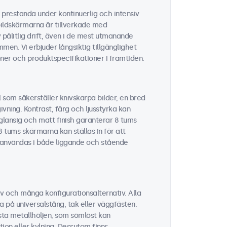
g prestanda under kontinuerlig och intensiv
bildskärmarna är tillverkade med
ålitlig drift, även i de mest utmanande
men. Vi erbjuder långsiktig tillgänglighet
ner och produktspecifikationer i framtiden.
 som säkerställer knivskarpa bilder, en bred
vning. Kontrast, färg och ljusstyrka kan
glansig och matt finish garanterar 8 tums
8 tums skärmarna kan ställas in för att
n användas i både liggande och stående
v och många konfigurationsalternativ. Alla
a på universalstång, tak eller väggfästen.
sta metallhöljen, som sömlöst kan
ion eller kylning. Dessutom finns