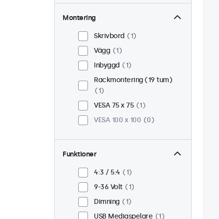
Montering
Skrivbord
1
Vägg
1
Inbyggd
1
Rackmontering (19 tum)
1
VESA 75 x 75
1
VESA 100 x 100
0
Funktioner
4:3 / 5:4
1
9-36 Volt
1
Dimning
1
USB Mediaspelare
1