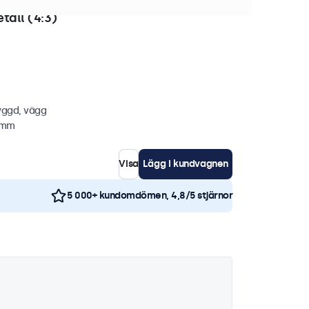
 i lager
tall (4:3)
yggd, vägg
7 mm
Visa
Lägg i kundvagnen
5 000+ kundomdömen, 4,8/5 stjärnor