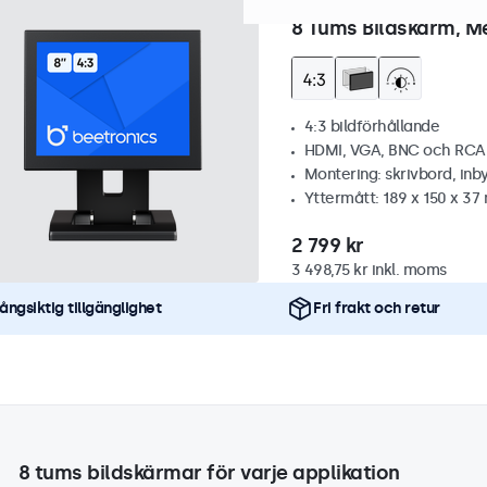
Artikelnummer:
8VG7M
100+
8 Tums Bildskärm, Me
4:3 bildförhållande
HDMI, VGA, BNC och RCA
Montering: skrivbord, inb
Yttermått: 189 x 150 x 3
2 799 kr
3 498,75 kr inkl. moms
ångsiktig tillgänglighet
Fri frakt och retur
8 tums bildskärmar för varje applikation