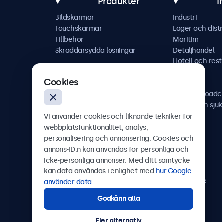
Produkter
I
Bildskärmar
Industri
Touchskärmar
Lager och distr
Tillbehör
Maritim
Skräddarsydda lösningar
Detaljhandel
Hotell och res
Fordon
Cookies
Järnväg
AV och broadc
Hälso- och sju
Vi använder cookies och liknande tekniker för
webbplatsfunktionalitet, analys,
personalisering och annonsering. Cookies och
annons-ID:n kan användas för personliga och
Beetronics
icke-personliga annonser. Med ditt samtycke
kan data användas i enlighet med
hur Google
Olof Palmesgata 29, Stockholm, 111 22, Sverige
använder data
.
Godkänn alla
4.8/5 betygsatt av 5000+ företag
Fler alternativ