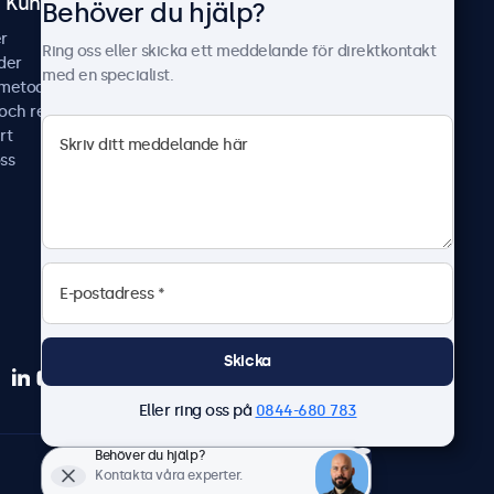
Kundtjänst
Om Beetronics
Behöver du hjälp?
r
Fallstudier
Ring oss eller skicka ett meddelande för direktkontakt
der
Nyheter & uppdateringar
med en specialist.
smetoder
Om oss
 och reparera
Jobba hos oss
rt
Allmänna villkor
ss
Sekretesspolicy
Skicka
Eller ring oss på
0844-680 783
Behöver du hjälp?
Svenska
Kontakta våra experter.