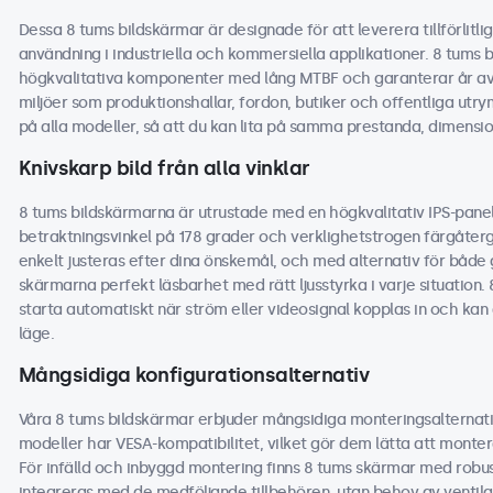
Dessa 8 tums bildskärmar är designade för att leverera tillförlitli
användning i industriella och kommersiella applikationer. 8 tums 
högkvalitativa komponenter med lång MTBF och garanterar år av p
miljöer som produktionshallar, fordon, butiker och offentliga utrym
på alla modeller, så att du kan lita på samma prestanda, dimensio
Knivskarp bild från alla vinklar
8 tums bildskärmarna är utrustade med en högkvalitativ IPS-panel
betraktningsvinkel på 178 grader och verklighetstrogen färgåtergi
enkelt justeras efter dina önskemål, och med alternativ för både 
skärmarna perfekt läsbarhet med rätt ljusstyrka i varje situation. 
starta automatiskt när ström eller videosignal kopplas in och ka
läge.
Mångsidiga konfigurationsalternativ
Våra 8 tums bildskärmar erbjuder mångsidiga monteringsalternati
modeller har VESA-kompatibilitet, vilket gör dem lätta att monter
För infälld och inbyggd montering finns 8 tums skärmar med robu
integreras med de medföljande tillbehören, utan behov av ventilat