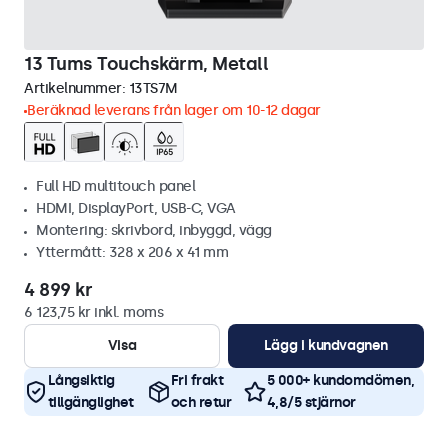
13 Tums Touchskärm, Metall
Artikelnummer:
13TS7M
Beräknad leverans från lager om 10-12 dagar
Full HD multitouch panel
HDMI, DisplayPort, USB-C, VGA
Montering: skrivbord, inbyggd, vägg
Yttermått: 328 x 206 x 41 mm
4 899 kr
6 123,75 kr inkl. moms
Visa
Lägg i kundvagnen
Långsiktig
Fri frakt
5 000+ kundomdömen,
tillgänglighet
och retur
4,8/5 stjärnor