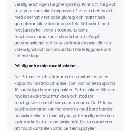
verklighetstrogen färgåtergivning. Kontrast, färg och
ljusstyrka kan enkelt anpassas efter dina behov och
med alternativ för både glansig och matt finish
garanterar bildskärmarna perfekt läsbarhet med
rätt ljusstyrka i varje situation. 13 tums
touchskärmarna kan ställas in för att slås på
automatiskt när det finns strömförsörjning eller en
videosignal och kan användas i både liggande och
stående läge.
Pålitlig och exakt touchfunktion
De 13 tums touchskärmarna är utrustade med en
kapacitiv multi-touch-panel som kan hantera upp till
10 samtidiga beröringspunkter. Detta säkerställer en
mycket exakt touchfunktion och stöd för
touchgester som att svepa och zooma. De 13 tums
touchskärmarna kan manövreras med bara händer,
handskar eller en touchstylus, och känsligheten kan
justeras helt efter dina önskemål. Detta garanterar
att touchkontrollen alltid perfekt uppfyller