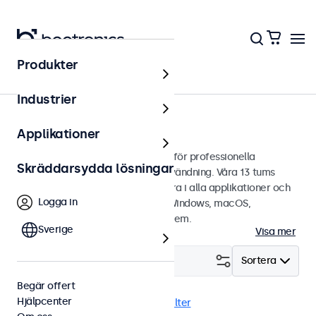
Produkter
Touchskärmar
Industrier
13 tums touchskärmar
Applikationer
13 tums touchskärmar designade för professionella
Skräddarsydda lösningar
applikationer och kontinuerlig användning. Våra 13 tums
touchskärmar är lätta att integrera i alla applikationer och
Logga in
miljöer samt är kompatibla med Windows, macOS,
ChromeOS och Linux operativsystem.
Sverige
Visa mer
Filtrera (
2
)
Sortera
Begär offert
Hjälpcenter
13 tums touchskärmar
Rensa filter