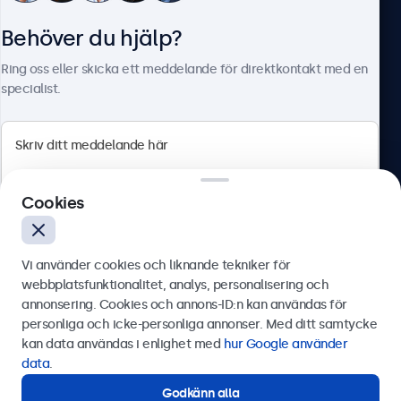
Behöver du hjälp?
Om Beetronics
Ring oss eller skicka ett meddelande för direktkontakt med en
specialist.
Beetronics
Cookies
Olof Palmesgata 29, Stockholm, 111 22, Sverige
4.8/5 betygsatt av 5000+ företag
Vi använder cookies och liknande tekniker för
Svenska
webbplatsfunktionalitet, analys, personalisering och
annonsering. Cookies och annons-ID:n kan användas för
Skicka
personliga och icke-personliga annonser. Med ditt samtycke
kan data användas i enlighet med
hur Google använder
Eller ring oss på
0844-680 783
data
.
Godkänn alla
Behöver du hjälp?