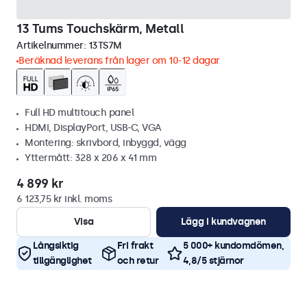
13 Tums Touchskärm, Metall
Artikelnummer:
13TS7M
Beräknad leverans från lager om 10-12 dagar
Full HD multitouch panel
HDMI, DisplayPort, USB-C, VGA
Montering: skrivbord, inbyggd, vägg
Yttermått: 328 x 206 x 41 mm
4 899 kr
6 123,75 kr inkl. moms
Visa
Lägg i kundvagnen
Långsiktig
Fri frakt
5 000+ kundomdömen,
tillgänglighet
och retur
4,8/5 stjärnor