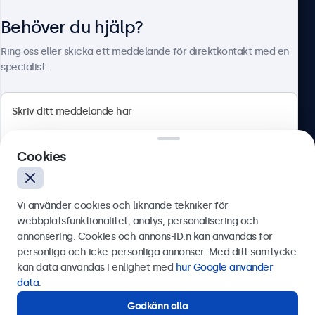
Behöver du hjälp?
Om Beetronics
Ring oss eller skicka ett meddelande för direktkontakt med en
specialist.
Beetronics
Cookies
Olof Palmesgata 29, Stockholm, 111 22, Sverige
4.8/5 betygsatt av 5000+ företag
Vi använder cookies och liknande tekniker för
Svenska
webbplatsfunktionalitet, analys, personalisering och
annonsering. Cookies och annons-ID:n kan användas för
Skicka
personliga och icke-personliga annonser. Med ditt samtycke
kan data användas i enlighet med
hur Google använder
Eller ring oss på
0844-680 783
data
.
Godkänn alla
Behöver du hjälp?