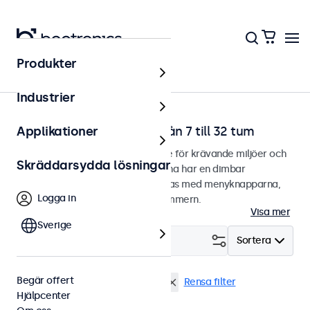
Produkter
Touchskärmar
Industrier
Dimbara touchskärmar från 7 till 32 tum
Applikationer
Dimbara touchskärmar designade för krävande miljöer och
Skräddarsydda lösningar
kontinuerlig användning. Skärmarna har en dimbar
bakgrundsbelysning och kan dimras med menyknapparna,
Logga in
fjärrkontrollen eller den valfria dimmern.
Visa mer
Sverige
Filtrera (
2
)
Sortera
Begär offert
13 tums touchskärmar
Dimning
Rensa filter
Hjälpcenter