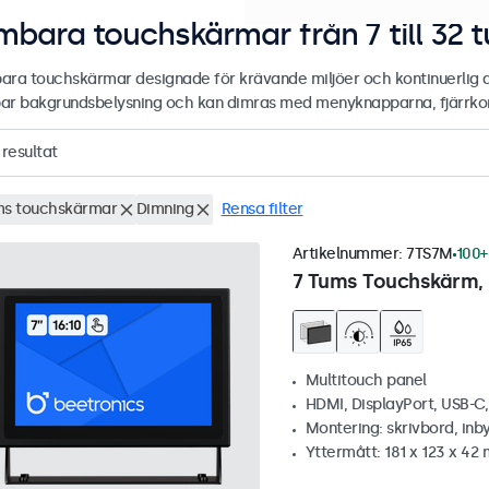
mbara touchskärmar från 7 till 32 
ara touchskärmar designade för krävande miljöer och kontinuerlig 
ar bakgrundsbelysning och kan dimras med menyknapparna, fjärrkont
resultat
ms touchskärmar
Dimning
Rensa filter
Artikelnummer:
7TS7M
100+
7 Tums Touchskärm, 
Multitouch panel
HDMI, DisplayPort, USB-C
Montering: skrivbord, inb
Yttermått: 181 x 123 x 42