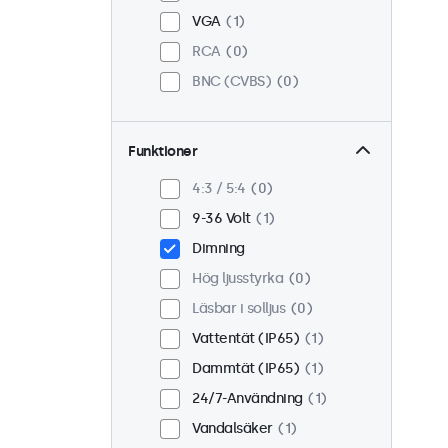
VGA
1
RCA
0
BNC (CVBS)
0
Funktioner
4:3 / 5:4
0
9-36 Volt
1
Dimning
Hög ljusstyrka
0
Läsbar i solljus
0
Vattentät (IP65)
1
Dammtät (IP65)
1
24/7-Användning
1
Vandalsäker
1