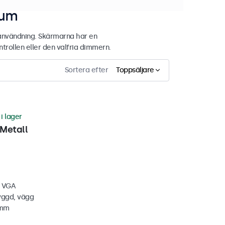
tum
användning. Skärmarna har en
rollen eller den valfria dimmern.
Sortera efter
Toppsäljare
 i lager
Metall
, VGA
yggd, vägg
 mm