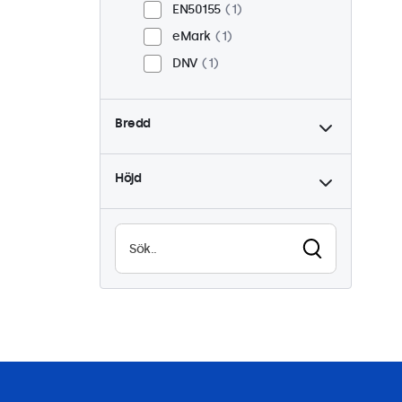
EN50155
1
eMark
1
DNV
1
Bredd
Höjd