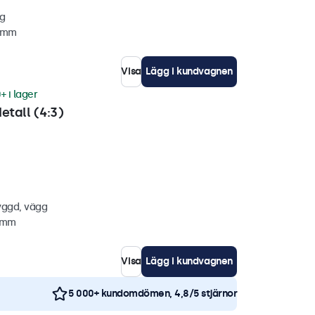
gg
2 mm
Visa
Lägg i kundvagnen
+ i lager
etall (4:3)
yggd, vägg
8 mm
Visa
Lägg i kundvagnen
5 000+ kundomdömen, 4,8/5 stjärnor