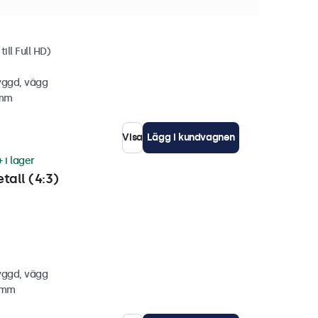
ill Full HD)
yggd, vägg
 mm
Visa
Lägg i kundvagnen
 i lager
tall (4:3)
yggd, vägg
7 mm