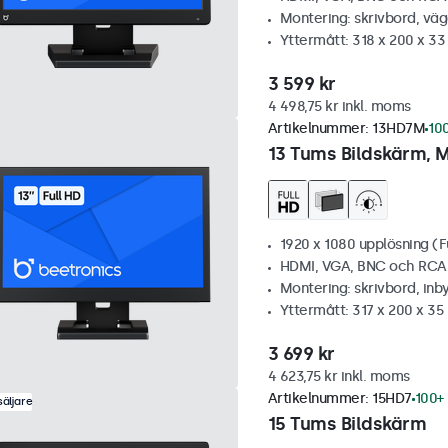
Montering: skrivbord, vä
Yttermått: 318 x 200 x 3
3 599 kr
4 498,75 kr inkl. moms
Artikelnummer:
13HD7M
100
13 Tums Bildskärm, M
1920 x 1080 upplösning (F
HDMI, VGA, BNC och RCA
Montering: skrivbord, inb
Yttermått: 317 x 200 x 3
3 699 kr
4 623,75 kr inkl. moms
Artikelnummer:
15HD7
100+ 
äljare
15 Tums Bildskärm