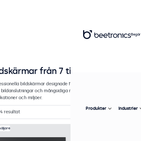
Begär
ldskärmar från 7 till 32 tum
essionella bildskärmar designade för industriell och kommersiell an
 bildanslutningar och mångsidiga monteringsalternativ, vilket gör de 
kationer och miljöer.
Produkter
Industrier
24
resultat
Artikelnummer:
7HD7M
100+
äljare
7 Tums Bildskärm, Me