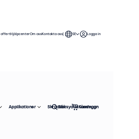
 offert
Hjälpcenter
Om oss
Kontakta oss
SE
Logga in
vändning. Bildskärmarna erbjuder
enkla att sömlöst integrera i alla
Applikationer
Skräddarsydda lösningar
Sök
Kundvagn
Sortera efter
Toppsäljare
 i lager
tall