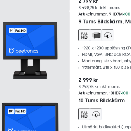
2 799 kr
3 498,75 kr inkl. moms
Artikelnummer:
9HD7M
100+
9 Tums Bildskärm, Me
1920 x 1200 upplösning (F
HDMI, VGA, BNC och RCA
Montering: skrivbord, inb
Yttermått: 218 x 150 x 3
2 999 kr
3 748,75 kr inkl. moms
Artikelnummer:
10HD7
100+ 
10 Tums Bildskärm
Utmärkt bildkvalitet (upp t