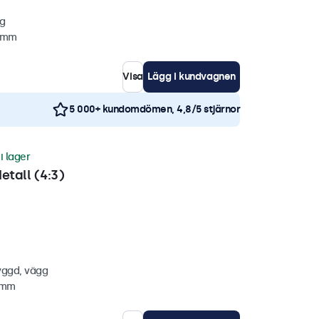
gg
2 mm
Visa
Lägg i kundvagnen
5 000+ kundomdömen, 4,8/5 stjärnor
i lager
etall (4:3)
yggd, vägg
4 mm