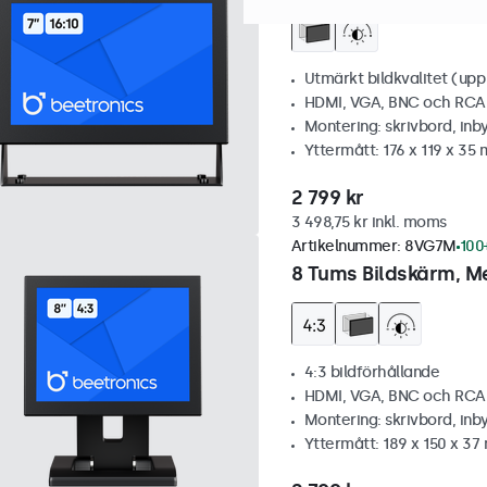
Utmärkt bildkvalitet (upp t
HDMI, VGA, BNC och RCA
Montering: skrivbord, inb
Yttermått: 176 x 119 x 35
2 799 kr
3 498,75 kr inkl. moms
Artikelnummer:
8VG7M
100+
8 Tums Bildskärm, Me
4:3 bildförhållande
HDMI, VGA, BNC och RCA
Montering: skrivbord, inb
Yttermått: 189 x 150 x 3