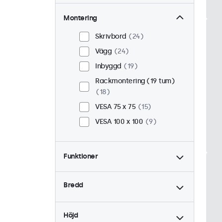
Montering
Skrivbord
24
Vägg
24
Inbyggd
19
Rackmontering (19 tum)
18
VESA 75 x 75
15
VESA 100 x 100
9
Funktioner
4:3 / 5:4
6
Bredd
9-36 Volt
24
Dimning
24
Höjd
USB Mediaspelare
24