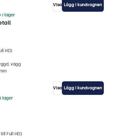
Visa
Lägg i kundvagnen
 i lager
tall
ull HD)
yggd, vägg
6 mm
Visa
Lägg i kundvagnen
i lager
ill Full HD)