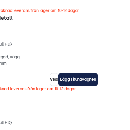
äknad leverans från lager om 10-12 dagar
etall
ull HD)
yggd, vägg
5 mm
Visa
Lägg i kundvagnen
knad leverans från lager om 10-12 dagar
ull HD)