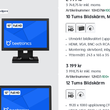
3 748,75 kr inkl. moms
Artikelnummer:
10HD7M
100
äljare
10 Tums Bildskärm, M
Utmärkt bildkvalitet (upp t
HDMI, VGA, BNC och RCA
Montering: skrivbord, inb
Yttermått: 243 x 165 x 3
3 199 kr
3 998,75 kr inkl. moms
Artikelnummer:
12HD7
100+ 
12 Tums Bildskärm
1920 x 1080 upplösning (F