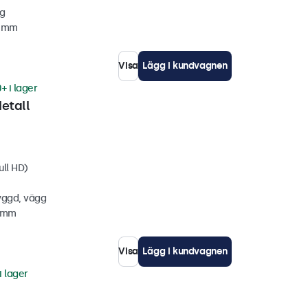
gg
3 mm
Visa
Lägg i kundvagnen
+ i lager
etall
ull HD)
yggd, vägg
5 mm
Visa
Lägg i kundvagnen
i lager