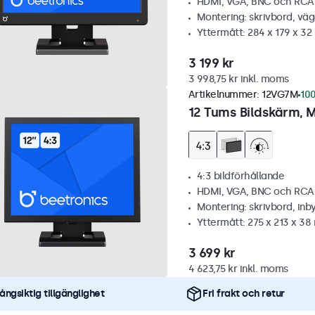
HDMI, VGA, BNC och RCA
Montering: skrivbord, vä
Yttermått: 284 x 179 x 3
3 199 kr
3 998,75 kr inkl. moms
Artikelnummer:
12VG7M
100
12 Tums Bildskärm, M
4:3 bildförhållande
HDMI, VGA, BNC och RCA
Montering: skrivbord, inb
Yttermått: 275 x 213 x 3
3 699 kr
4 623,75 kr inkl. moms
ångsiktig tillgänglighet
Fri frakt och retur