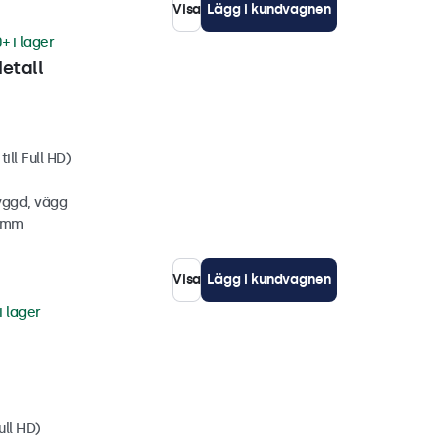
Visa
Lägg i kundvagnen
+ i lager
etall
ill Full HD)
yggd, vägg
5 mm
Visa
Lägg i kundvagnen
i lager
ull HD)