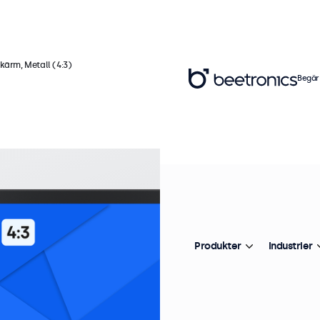
skärm, Metall (4:3)
Begär
Ar
1
(
Produkter
Industrier
Pr