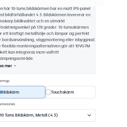
n här 10-tums bildskärmen har en matt IPS-panel
d bildförhållandet 4:3. Bildskärmen levererar en
ivskarp bildkvalitet och en utmärkt
traktningsvinkel på 178 grader. 10-tumsskärmen
r ett kraftigt metallhölje och lämpar sig perfekt
r bordsanvändning, väggmontering eller inbyggnad.
 flexibla monteringsalternativen gör att 10VG7M
kelt kan integreras inom valfritt
llämpningsområde.
sa mer
ärmtyp
Bildskärm
Touchskärm
ärmstorlek
10 Tums Bildskärm, Metall (4:3)