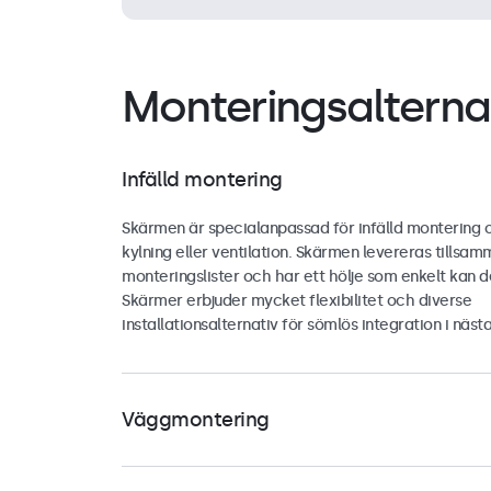
Monteringsalterna
Infälld montering
Skärmen är specialanpassad för infälld montering 
kylning eller ventilation. Skärmen levereras tills
monteringslister och har ett hölje som enkelt kan 
Skärmer erbjuder mycket flexibilitet och diverse
installationsalternativ för sömlös integration i nästa
Väggmontering
Skärmen är utrustad med ett universellt 75 mm VES