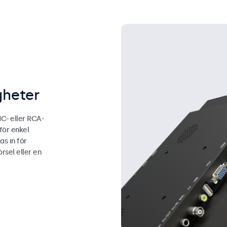
gheter
C- eller RCA-
för enkel
as in för
rsel eller en