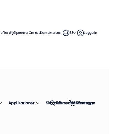
 offert
Hjälpcenter
Om oss
Kontakta oss
SE
Logga in
tikelnummer: 10VG7M
37 i lager
0 Tums Bildskärm, Metall
4:3)
Applikationer
Skräddarsydda lösningar
Sök
Kundvagn
oduktinformation
4:3 bildförhållande
HDMI, VGA, BNC och RCA
Montering: skrivbord, inbyggd, vägg
Yttermått: 225 x 176 x 34 mm