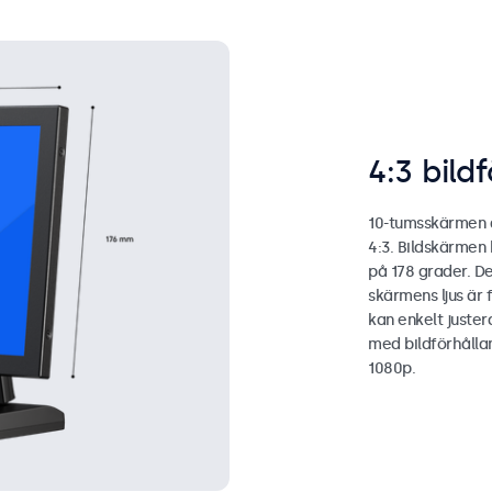
4:3 bild
10-tumsskärmen ä
4:3. Bildskärmen 
på 178 grader. D
skärmens ljus är 
kan enkelt juster
med bildförhållan
1080p.