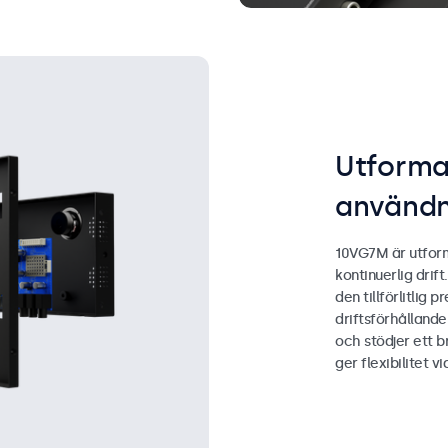
Utformad
användn
10VG7M är utform
kontinuerlig drif
den tillförlitlig
driftsförhålland
och stödjer ett 
ger flexibilitet v