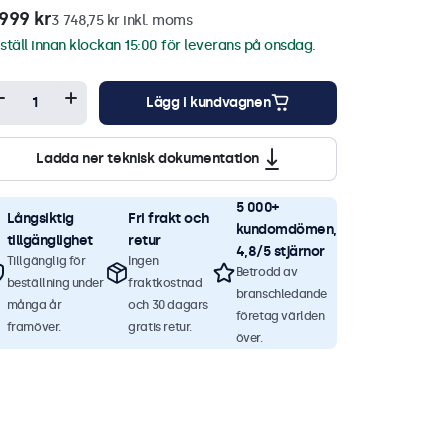
999 kr
3 748,75 kr inkl. moms
ställ innan klockan 15:00 för leverans på onsdag.
Lägg i kundvagnen
Ladda ner teknisk dokumentation
5 000+
Långsiktig
Fri frakt och
kundomdömen,
tillgänglighet
retur
4,8/5 stjärnor
Tillgänglig för
Ingen
Betrodd av
beställning under
fraktkostnad
branschledande
många år
och 30 dagars
företag världen
framöver.
gratis retur.
över.