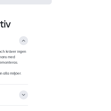
tiv
och kräver ingen
ammans med
demonteras.
n alla miljöer.
A-fäste på