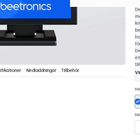
De
me
kn
be
ha
fö
De
en
ti
ifikationer
Nedladdningar
Tillbehör
Vi
Sk
Sk