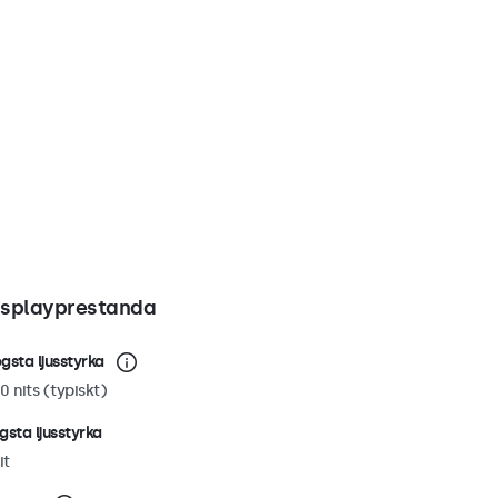
isplayprestanda
gsta ljusstyrka
0 nits (typiskt)
gsta ljusstyrka
it