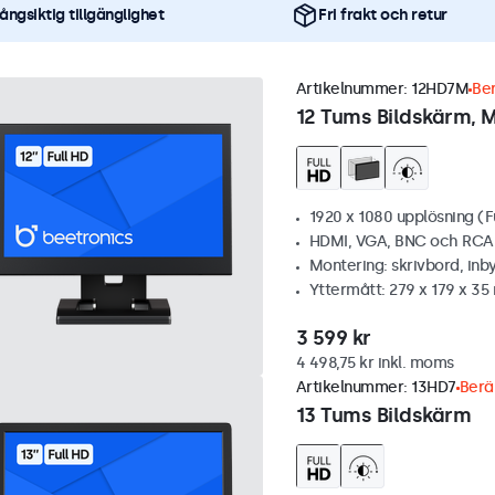
ångsiktig tillgänglighet
Fri frakt och retur
Artikelnummer:
12HD7M
Ber
12 Tums Bildskärm, M
1920 x 1080 upplösning (F
HDMI, VGA, BNC och RCA
Montering: skrivbord, inb
Yttermått: 279 x 179 x 3
3 599 kr
4 498,75 kr inkl. moms
Artikelnummer:
13HD7
Berä
13 Tums Bildskärm