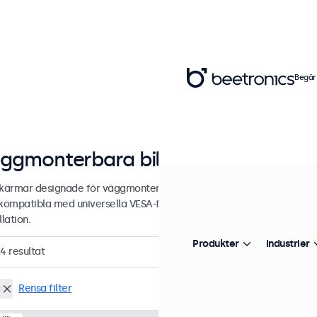
Begär
ggmonterbara bildskärmar från 7 ti
skärmar designade för väggmontering. Våra skärmar är utrustade med
 kompatibla med universella VESA-fästen. Skärmarna har ett stilrent 
llation.
Produkter
Industrier
24
resultat
g
Rensa filter