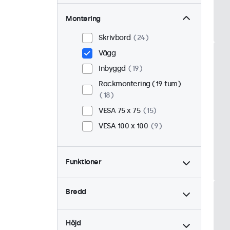
Montering
Skrivbord
24
Vägg
Inbyggd
19
Rackmontering (19 tum)
18
VESA 75 x 75
15
VESA 100 x 100
9
Funktioner
4:3 / 5:4
6
Bredd
9-36 Volt
24
Dimning
24
Höjd
USB Mediaspelare
24