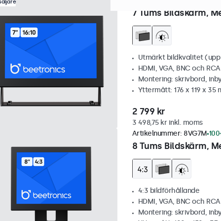
Artikelnummer:
7HD7M
100+
äljare
7 Tums Bildskärm, Me
Utmärkt bildkvalitet (upp t
HDMI, VGA, BNC och RCA
Montering: skrivbord, inb
Yttermått: 176 x 119 x 35
2 799 kr
3 498,75 kr inkl. moms
Artikelnummer:
8VG7M
100+
8 Tums Bildskärm, Me
4:3 bildförhållande
HDMI, VGA, BNC och RCA
Montering: skrivbord, inb