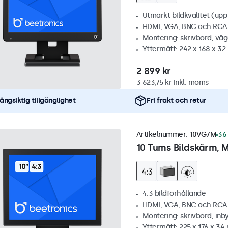
Utmärkt bildkvalitet (upp t
HDMI, VGA, BNC och RCA
Montering: skrivbord, vä
Yttermått: 242 x 168 x 3
2 899 kr
3 623,75 kr inkl. moms
ångsiktig tillgänglighet
Fri frakt och retur
Artikelnummer:
10VG7M
36 
10 Tums Bildskärm, M
4:3 bildförhållande
HDMI, VGA, BNC och RCA
Montering: skrivbord, inb
Yttermått: 225 x 176 x 3