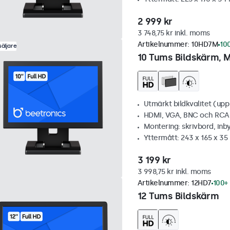
2 999 kr
3 748,75 kr inkl. moms
Artikelnummer:
10HD7M
100
äljare
10 Tums Bildskärm, M
Utmärkt bildkvalitet (upp t
HDMI, VGA, BNC och RCA
Montering: skrivbord, inb
Yttermått: 243 x 165 x 3
3 199 kr
3 998,75 kr inkl. moms
Artikelnummer:
12HD7
100+ 
12 Tums Bildskärm