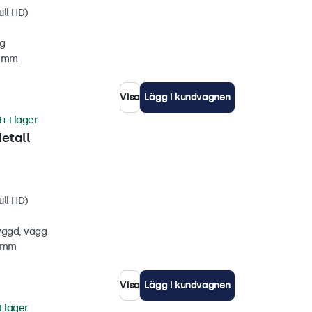
ull HD)
gg
3 mm
Visa
Lägg i kundvagnen
+ i lager
etall
ull HD)
yggd, vägg
5 mm
Visa
Lägg i kundvagnen
i lager