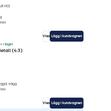
ull HD)
gg
2 mm
Visa
Lägg i kundvagnen
+ i lager
etall (4:3)
yggd, vägg
8 mm
Visa
Lägg i kundvagnen