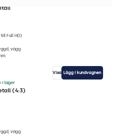
 i lager
tall
ill Full HD)
yggd, vägg
 mm
Visa
Lägg i kundvagnen
 i lager
tall (4:3)
yggd, vägg