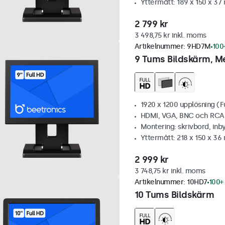
Yttermått: 189 x 150 x 3
2 799 kr
3 498,75 kr inkl. moms
Artikelnummer:
9HD7M
100+
9 Tums Bildskärm, Me
1920 x 1200 upplösning (F
HDMI, VGA, BNC och RCA
Montering: skrivbord, inb
Yttermått: 218 x 150 x 3
2 999 kr
3 748,75 kr inkl. moms
Artikelnummer:
10HD7
100+ 
10 Tums Bildskärm