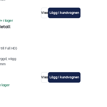
Visa
Lägg i kundvagnen
+ i lager
etall
ill Full HD)
yggd, vägg
5 mm
Visa
Lägg i kundvagnen
i lager