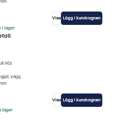
7 mm
Visa
Lägg i kundvagnen
 i lager
tall
ull HD)
yggd, vägg
6 mm
Visa
Lägg i kundvagnen
i lager