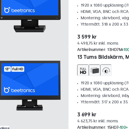
1920 x 1080 upplösning (F
HDMI, VGA, BNC och RCA
Montering: skrivbord, vä
Yttermått: 318 x 200 x 3
3 599 kr
4 498,75 kr inkl. moms
Artikelnummer:
13HD7M
100
13 Tums Bildskärm, M
1920 x 1080 upplösning (F
HDMI, VGA, BNC och RCA
Montering: skrivbord, inb
Yttermått: 317 x 200 x 3
3 699 kr
4 623,75 kr inkl. moms
Artikelnummer:
15HD7
100+ 
äljare