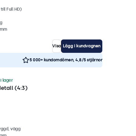
ill Full HD)
gg
2 mm
Visa
Lägg i kundvagnen
5 000+ kundomdömen, 4,8/5 stjärnor
i lager
etall (4:3)
yggd, vägg
4 mm