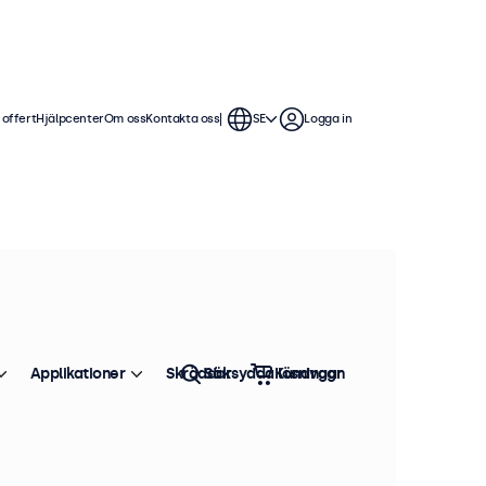
 offert
Hjälpcenter
Om oss
Kontakta oss
SE
Logga in
ll 32 tum
 ett smidigt VESA-fäste, och är
hölje som ger snyggt och platt
Applikationer
Skräddarsydda lösningar
Sök
Kundvagn
Sortera efter
Toppsäljare