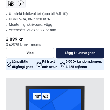
Utmärkt bildkvalitet (upp till Full HD)
HDMI, VGA, BNC och RCA
Montering: skrivbord, vägg
Yttermått: 242 x 168 x 32 mm
2 899 kr
3 623,75 kr inkl. moms
Visa
Lägg i kundvagnen
Långsiktig
Fri frakt
5 000+ kundomdömen,
tillgänglighet
och retur
4,8/5 stjärnor