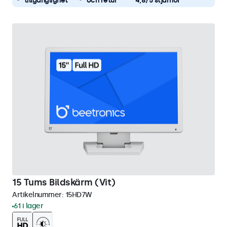
tillgänglighet
och retur
4,8/5 stjärnor
15 Tums Bildskärm (Vit)
Artikelnummer:
15HD7W
61 i lager