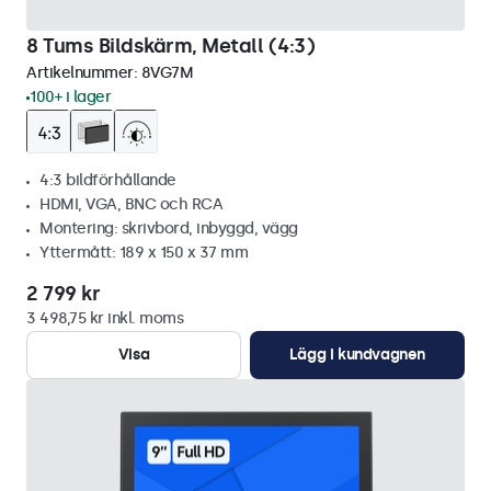
8 Tums Bildskärm, Metall (4:3)
Artikelnummer:
8VG7M
100+ i lager
4:3 bildförhållande
HDMI, VGA, BNC och RCA
Montering: skrivbord, inbyggd, vägg
Yttermått: 189 x 150 x 37 mm
2 799 kr
3 498,75 kr inkl. moms
Visa
Lägg i kundvagnen