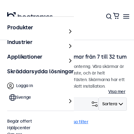
Produkter
Hem
Industrier
Väggmonterbara bildskärmar från 7 till 32 tum
Applikationer
Bildskärmar designade för väggmontering. Våra skärmar är
Skräddarsydda lösningar
utrustade med ett smidigt VESA-fäste, och är helt
kompatibla med universella VESA-fästen. Skärmarna har ett
Logga in
stilrent hölje som ger snyggt och platt installation.
Visa mer
Sverige
Filtrera (
24
)
Sortera
Begär offert
Vägg
USB Mediaspelare
Rensa filter
Hjälpcenter