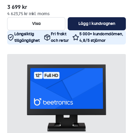
3 699 kr
4 623,75 kr inkl. moms
Visa
Lägg i kundvagnen
Långsiktig
Fri frakt
5 000+ kundomdömen,
tillgänglighet
och retur
4,8/5 stjärnor