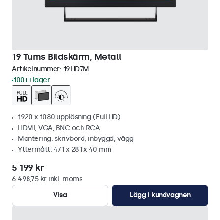
19 Tums Bildskärm, Metall
Artikelnummer:
19HD7M
100+ i lager
1920 x 1080 upplösning (Full HD)
HDMI, VGA, BNC och RCA
Montering: skrivbord, inbyggd, vägg
Yttermått: 471 x 281 x 40 mm
5 199 kr
6 498,75 kr inkl. moms
Visa
Lägg i kundvagnen