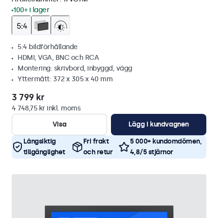
100+ i lager
5:4 bildförhållande
HDMI, VGA, BNC och RCA
Montering: skrivbord, inbyggd, vägg
Yttermått: 372 x 305 x 40 mm
3 799 kr
4 748,75 kr inkl. moms
Visa
Lägg i kundvagnen
Långsiktig
Fri frakt
5 000+ kundomdömen,
tillgänglighet
och retur
4,8/5 stjärnor