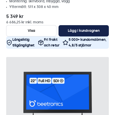
Montering: skrivbord, inbyggd, vägg
Yttermått: 511 x 308 x 40 mm
5 349 kr
6 686,25 kr inkl. moms
Visa
Lägg i kundvagnen
Långsiktig
Fri frakt
5 000+ kundomdömen,
tillgänglighet
och retur
4,8/5 stjärnor