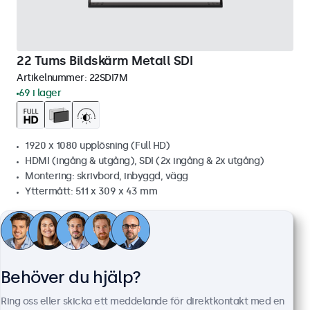
22 Tums Bildskärm Metall SDI
Artikelnummer:
22SDI7M
69 i lager
1920 x 1080 upplösning (Full HD)
HDMI (ingång & utgång), SDI (2x ingång & 2x utgång)
Montering: skrivbord, inbyggd, vägg
Yttermått: 511 x 309 x 43 mm
8 899 kr
11 123,75 kr inkl. moms
Visa
Lägg i kundvagnen
Behöver du hjälp?
Ring oss eller skicka ett meddelande för direktkontakt med en