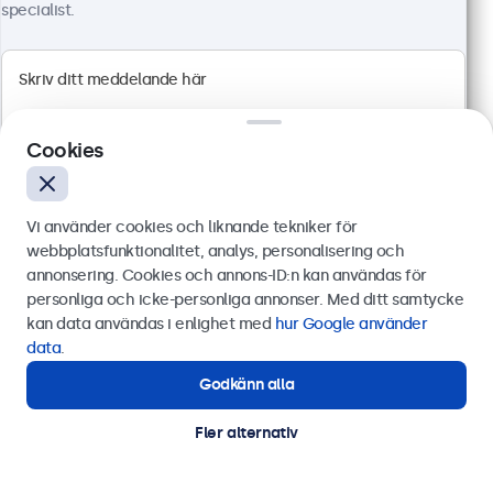
specialist.
Cookies
Vi använder cookies och liknande tekniker för
webbplatsfunktionalitet, analys, personalisering och
annonsering. Cookies och annons-ID:n kan användas för
24 Tums Bildskärm, Metall
Skicka
personliga och icke-personliga annonser. Med ditt samtycke
Artikelnummer:
24HD7M
kan data användas i enlighet med
hur Google använder
100+ i lager
Eller ring oss på
0844-680 783
data
.
Godkänn alla
Behöver du hjälp?
Kontakta våra experter.
1920 x 1080 upplösning (Full HD)
Fler alternativ
HDMI, VGA, BNC och RCA
Montering: skrivbord, inbyggd, vägg
Yttermått: 560 x 337 x 41 mm