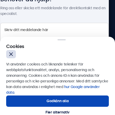
Om Beetronics
Ring oss eller skicka ett meddelande för direktkontakt med en
specialist.
Beetronics
Cookies
Olof Palmesgata 29, Stockholm, 111 22, Sverige
4.8/5 betygsatt av 5000+ företag
Vi använder cookies och liknande tekniker för
Svenska
webbplatsfunktionalitet, analys, personalisering och
annonsering. Cookies och annons-ID:n kan användas för
Skicka
personliga och icke-personliga annonser. Med ditt samtycke
kan data användas i enlighet med
hur Google använder
Eller ring oss på
0844-680 783
data
.
Godkänn alla
Behöver du hjälp?
Kontakta våra experter.
Fler alternativ
© 2026 Beetronics