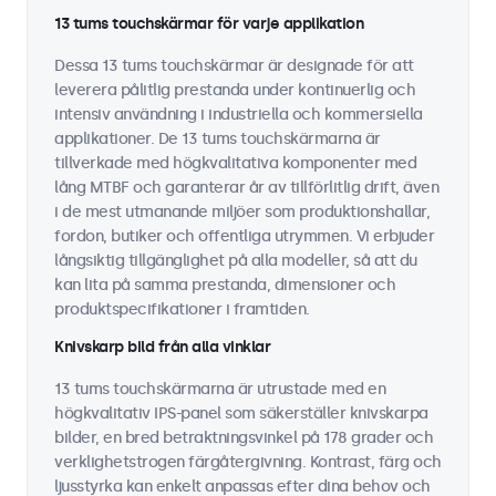
13 tums touchskärmar för varje applikation
Dessa 13 tums touchskärmar är designade för att
leverera pålitlig prestanda under kontinuerlig och
intensiv användning i industriella och kommersiella
applikationer. De 13 tums touchskärmarna är
tillverkade med högkvalitativa komponenter med
lång MTBF och garanterar år av tillförlitlig drift, även
i de mest utmanande miljöer som produktionshallar,
fordon, butiker och offentliga utrymmen. Vi erbjuder
långsiktig tillgänglighet på alla modeller, så att du
kan lita på samma prestanda, dimensioner och
produktspecifikationer i framtiden.
Knivskarp bild från alla vinklar
13 tums touchskärmarna är utrustade med en
högkvalitativ IPS-panel som säkerställer knivskarpa
bilder, en bred betraktningsvinkel på 178 grader och
verklighetstrogen färgåtergivning. Kontrast, färg och
ljusstyrka kan enkelt anpassas efter dina behov och