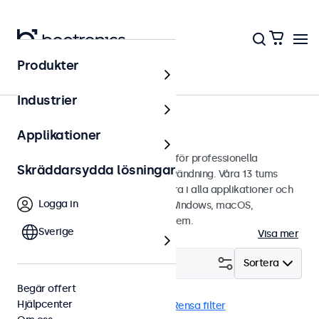
Produkter
Hem
Industrier
13 tums touchskärmar
Applikationer
13 tums touchskärmar designade för professionella
Skräddarsydda lösningar
applikationer och kontinuerlig användning. Våra 13 tums
touchskärmar är lätta att integrera i alla applikationer och
Logga in
miljöer samt är kompatibla med Windows, macOS,
ChromeOS och Linux operativsystem.
Sverige
Visa mer
Filtrera (
0
)
Sortera
Begär offert
Hjälpcenter
RCA
13 tums touchskärmar
Rensa filter