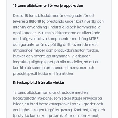
15 tums bildskärmar för varje applikation
Dessa 15 tums bildskärmar är designade för att
leverera tillförlitlig prestanda under kontinuerlig och
intensiv användning i industriella och kommersiella
applikationer. 15 tums bildskärmarna är tillverkade
med högkvalitativa komponenter med lång MTBF
och garanterar år av pålitlig drift, även i de mest
utmanande miljöer som produktionshallar, fordon,
butiker och offentliga utrymmen. Vi erbjuder
långsiktig tillgänglighet på alla modeller, så att du
kan lita på samma prestanda, dimensioner och
produktspecifikationer i framtiden.
Knivskarp bild från alla vinklar
15 tums bildskärmarna är utrustade med en
högkvalitativ IPS-panel som säkerställer knivskarpa
bilder, en bred betraktningsvinkel på 178 grader och
verklighetstrogen färgåtergivning. Kontrast, färg och
ljusstyrka kan enkelt justeras efter dina önskemål,