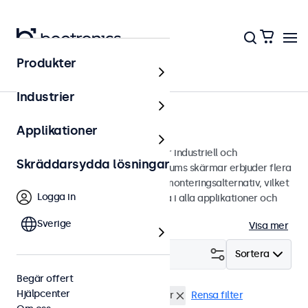
Produkter
Bildskärmar
Industrier
15 tums bildskärmar
Applikationer
15 tums bildskärmar designade för industriell och
Skräddarsydda lösningar
kommersiell användning. Våra 15 tums skärmar erbjuder flera
bildanslutningar och mångsidiga monteringsalternativ, vilket
Logga in
gör de enkla att sömlöst integrera i alla applikationer och
miljöer.
Sverige
Visa mer
Filtrera (
0
)
Sortera
Begär offert
Hjälpcenter
15 tums bildskärmar
Vandalsäker
Rensa filter