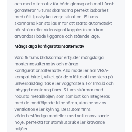
och med alternativ för både glansig och matt finish
garanterar 15 tums skärmarna perfekt läsbarhet
med rätt ljusstyrka i varje situation. 15 tums
skärmarna kan ställas in för att starta automatiskt
när ström eller videosignal kopplas in och kan
användas i både liggande och stående läge.
Mångsidiga konfigurationsalternativ
Våra 15 tums bildskärmar erbjuder mångsidiga
monteringsalternativ och många
konfigurationsalternativ. Alla modeller har VESA-
kompatibilitet, vilket gör dem lätta att montera på
universalstång, tak eller väggfästen. För infälld och
inbyggd montering finns 15 tums skärmar med
robusta metallhöljen, som sömlöst kan integreras
med de medföljande tillbehören, utan behov av
ventilation eller kylning. Dessutom finns
väderbeständiga modeller med vattenavvisande
hölje, perfekta för utomhusbruk eller krävande
miljöer.