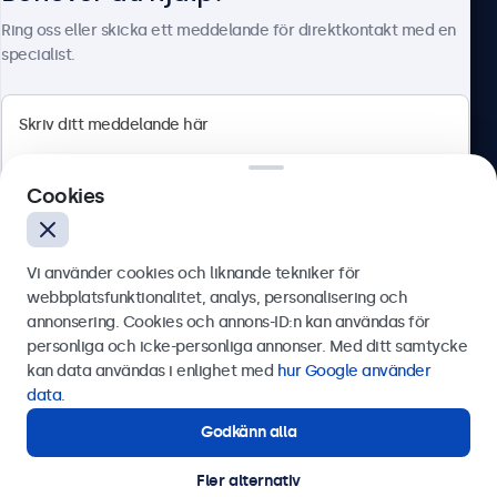
HDMI
Om Beetronics
Ring oss eller skicka ett meddelande för direktkontakt med en
1x
specialist.
DisplayPort
1x
VGA
Beetronics
1x
Cookies
Olof Palmesgata 29, Stockholm, 111 22, Sverige
USB-C
1x Video, ljud, touch
4.8/5 betygsatt av 5000+ företag
Vi använder cookies och liknande tekniker för
USB-A
Svenska
webbplatsfunktionalitet, analys, personalisering och
Via USB-C till USB-A-adapter. Detta aktiverar endast
annonsering. Cookies och annons-ID:n kan användas för
touchfunktionaliteten och måste kombineras med HDMI,
Skicka
personliga och icke-personliga annonser. Med ditt samtycke
DisplayPort eller VGA för bild.
kan data användas i enlighet med
hur Google använder
AUX-ingång (3,5mm)
Eller ring oss på
0844-680 783
data
.
1x
Godkänn alla
Behöver du hjälp?
AUX-utgång (3,5mm)
Kontakta våra experter.
Fler alternativ
1x
© 2026 Beetronics