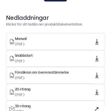
Displayarkitektur
Nedladdningar
Bildförhållande
Klicka för att ladda ner produktdokumentation.
5:4
Upplösning
Manual
(PDF)
1280 x 1024
Pixel per tum
Snabbstart
96 PPI
(PDF)
Diagonal storlek
Försäkran om överensstämmelse
17.0 tum (434 mm)
(PDF)
Paneltyp
IPS-LCD
2D-ritning
(PDF)
Bakgrundsbelysning
LED
3D-ritning