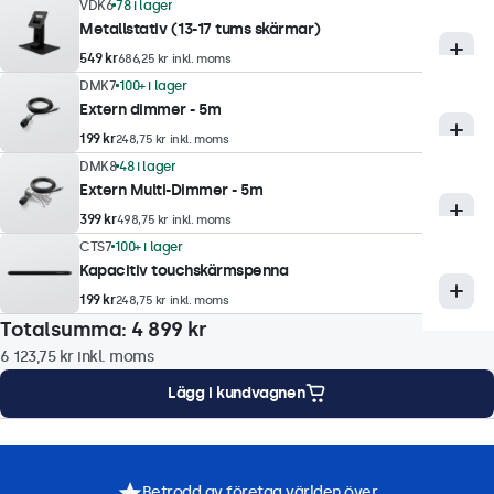
10 ms
VDK6
78 i lager
Metallstativ (13-17 tums skärmar)
Upplösningar som stöds
549 kr
686,25 kr inkl. moms
1920 x 1080 (max), 640 x 480 (min)
DMK7
100+ i lager
Extern dimmer - 5m
Touchteknik
199 kr
248,75 kr inkl. moms
DMK8
48 i lager
Teknik
Extern Multi-Dimmer - 5m
Kapacitiv
399 kr
498,75 kr inkl. moms
Beröringspunkter
CTS7
100+ i lager
Kapacitiv touchskärmspenna
10 punkter (multitouch)
199 kr
248,75 kr inkl. moms
Touchgränssnitt
Totalsumma:
4 899 kr
USB HID-kompatibel
6 123,75 kr
inkl. moms
Kontroller
Lägg i kundvagnen
Stylus, hand, handske
Stöd för gester
teringsalternativ
Specifikationer
Nedladdningar
Tillbehör
Tryck, svep, rullning, nyp-zoom (beroende på värdsystemets
Betrodd av företag världen över