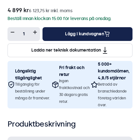
4 899 kr
6 123,75 kr inkl. moms
Beställ innan klockan 15:00 för leverans på onsdag.
Lägg i kundvagnen
Ladda ner teknisk dokumentation
5 000+
Fri frakt och
Långsiktig
kundomdömen,
retur
tillgänglighet
4,8/5 stjärnor
Ingen
Tillgänglig för
Betrodd av
fraktkostnad och
beställning under
branschledande
30 dagars gratis
många år framöver.
företag världen
retur.
över.
Produktbeskrivning