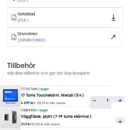
(STP)
Skärmyta
Härdat glas
Datablad
Stödda orienteringar
(PDF)
Landskap, porträtt, face-up
Drivrutiner
(DRIVRUTINER)
Displayprestanda
Högsta ljusstyrka
250 nits (typiskt)
Tillbehör
Lägsta ljusstyrka
Välj dina tillbehör och gör ditt köp komplett.
1 nit
Kontrast
17TSV7M
5 i lager
17 Tums Touchskärm, Metall (5:4)
1000:1
4 899 kr
6 123,75 kr inkl. moms
Betraktningsvinkel
VWB1
100+ i lager
178° horisontalt, 178° vertikalt
Väggfäste, platt (7-19 tums skärmar)
Responstid
249 kr
311,25 kr inkl. moms