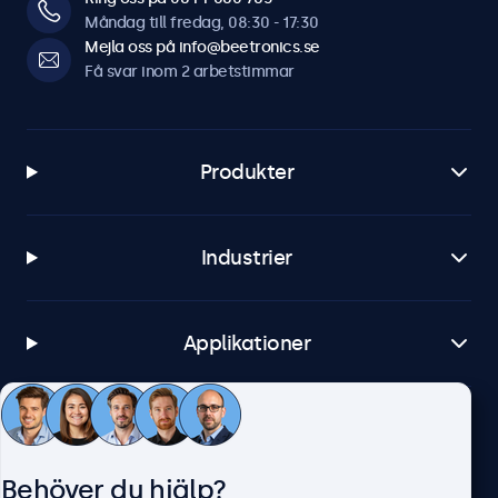
Måndag till fredag, 08:30 - 17:30
Windows
Mejla oss på info@beetronics.se
Windows 8, 10, 11
Få svar inom 2 arbetstimmar
Windows Embedded
Windows Embedded 8 Industry, 8.1 Industry, IoT Enterprise
Produkter
macOS
Tahoe, Sequoia, Sonoma
Linux
Industrier
Alla Linux-distributioner
Brightsign
Alla versioner av BrightsignOS
Applikationer
Samsung DeX
Alla versioner av Samsung DeX
Kundtjänst
Anslutningar
Behöver du hjälp?