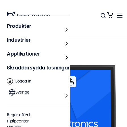
Produkter
17 tums touchskärmar
Industrier
Applikationer
Skräddarsydda lösningar
Logga in
Sverige
Begär offert
Hjälpcenter