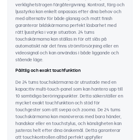
verklighetstrogen färgåtergivning. Kontrast, färg och
ljusstyrka kan enkelt anpassas efter dina behov och
med alternativ för både glansig och matt finish
garanterar bildskärmarna perfekt läsbarhet med
rätt ljusstyrka i varje situation. 24 tums
touchskärmarna kan ställas in för att slås på
automatiskt när det finns strömförsörjning eller en
videosignal och kan användas i både liggande och
stående läge.
Pålitlig och exakt touchfunktion
De 24 tums touchskärmarna är utrustade med en
kapacitiv multi-touch-panel som kan hantera upp till
10 samtidiga beröringspunkter. Detta säkerställer en
mycket exakt touchfunktion och stöd för
touchgester som att svepa och zooma. De 24 tums
touchskärmarna kan manövreras med bara händer,
handskar eller en touchstylus, och känsligheten kan
justeras helt efter dina önskemål. Detta garanterar
att touchkontrollen alltid perfekt uppfyller