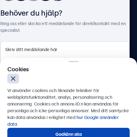
Behöver du hjälp?
Om Beetronics
Ring oss eller skicka ett meddelande för direktkontakt med en
specialist.
Beetronics
Cookies
Olof Palmesgata 29, Stockholm, 111 22, Sverige
4.8/5 betygsatt av 5000+ företag
Vi använder cookies och liknande tekniker för
Svenska
webbplatsfunktionalitet, analys, personalisering och
annonsering. Cookies och annons-ID:n kan användas för
Skicka
personliga och icke-personliga annonser. Med ditt samtycke
kan data användas i enlighet med
hur Google använder
Eller ring oss på
0844-680 783
data
.
Godkänn alla
Behöver du hjälp?