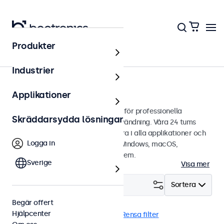
Produkter
Touchskärmar
Industrier
24 tums touchskärmar
Applikationer
24 tums touchskärmar designade för professionella
Skräddarsydda lösningar
applikationer och kontinuerlig användning. Våra 24 tums
touchskärmar är lätta att integrera i alla applikationer och
Logga in
miljöer samt är kompatibla med Windows, macOS,
ChromeOS och Linux operativsystem.
Sverige
Visa mer
Filtrera (
2
)
Sortera
Begär offert
Hjälpcenter
24 tums touchskärmar
DNV
Rensa filter