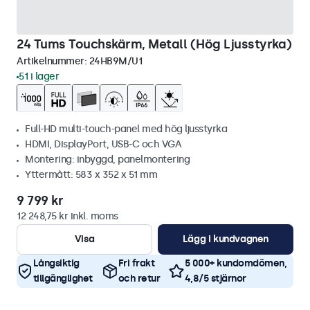
24 Tums Touchskärm, Metall (Hög Ljusstyrka)
Artikelnummer:
24HB9M/U1
51 i lager
Full-HD multi-touch-panel med hög ljusstyrka
HDMI, DisplayPort, USB-C och VGA
Montering: inbyggd, panelmontering
Yttermått: 583 x 352 x 51 mm
9 799 kr
12 248,75 kr inkl. moms
Visa
Lägg i kundvagnen
Långsiktig
Fri frakt
5 000+ kundomdömen,
tillgänglighet
och retur
4,8/5 stjärnor