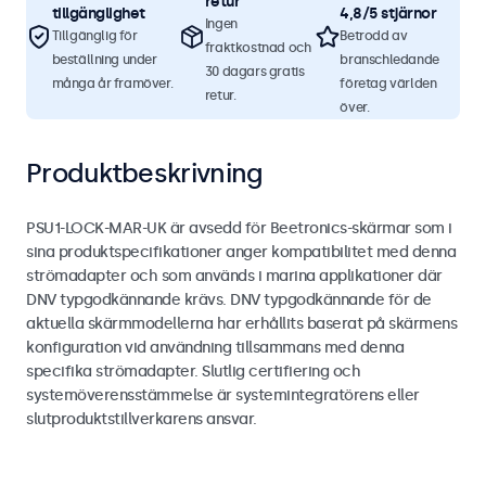
retur
tillgänglighet
4,8/5 stjärnor
Ingen
Tillgänglig för
Betrodd av
fraktkostnad och
beställning under
branschledande
30 dagars gratis
många år framöver.
företag världen
retur.
över.
Produktbeskrivning
PSU1-LOCK-MAR-UK är avsedd för Beetronics-skärmar som i
sina produktspecifikationer anger kompatibilitet med denna
strömadapter och som används i marina applikationer där
DNV typgodkännande krävs. DNV typgodkännande för de
aktuella skärmmodellerna har erhållits baserat på skärmens
konfiguration vid användning tillsammans med denna
specifika strömadapter. Slutlig certifiering och
systemöverensstämmelse är systemintegratörens eller
slutproduktstillverkarens ansvar.