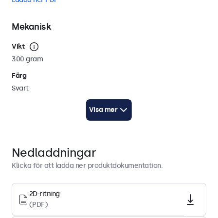
Mekanisk
Vikt
300 gram
Färg
Svart
Kabellängd
Visa mer
250 cm (AC: 100 cm / DC: 150 cm)
Teknisk ritning (2D)
Ladda ner PDF
Nedladdningar
Teknisk ritning (3D)
Klicka för att ladda ner produktdokumentation.
Ladda ner CAD/STP
2D-ritning
Ström
(PDF)