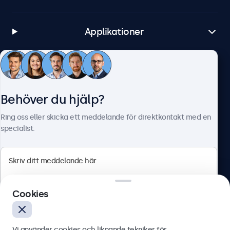
Applikationer
Kundtjänst
Behöver du hjälp?
Om Beetronics
Ring oss eller skicka ett meddelande för direktkontakt med en
specialist.
Beetronics
Cookies
Olof Palmesgata 29, Stockholm, 111 22, Sverige
4.8/5 betygsatt av 5000+ företag
Vi använder cookies och liknande tekniker för