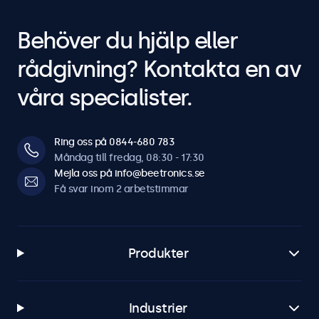
Strömadapter
Behöver du hjälp eller
Compatibiliteit
rådgivning? Kontakta en av
Kompatibel med
våra specialister.
10HB9M/U1, 12HB9M/U1, 15HB9M/U1, 17HB9M/U1,
19HB9M/U1, 22HB9M/U1, 24HB9M/U1, 27HB9M/U1
Ring oss på 0844-680 783
Måndag till fredag, 08:30 - 17:30
Mejla oss på info@beetronics.se
Få svar inom 2 arbetstimmar
Produkter
Industrier