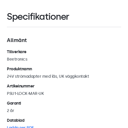
Specifikationer
Allmänt
Tillverkare
Beetronics
Produktnamn
24V strömadapter med lås, UK väggkontakt
Artikelnummer
PSU1-LOCK-MAR-UK
Garanti
2 år
Datablad
Ladda ner PDF