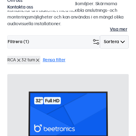
Om oss
integratörer och användning i studiomiljöer. Skärmarna
Kontakta oss
kombinerar driftsäkerhet med flexibla anslutnings- och
monteringsmöjligheter och kan användas i en mängd olika
audiovisuella installationer.
Visa mer
Filtrera (
1
)
Sortera
RCA
32 tum
Rensa filter