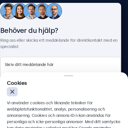
Kundtjänst
Behöver du hjälp?
Om Beetronics
Ring oss eller skicka ett meddelande för direktkontakt med en
specialist.
Beetronics
Cookies
Olof Palmesgata 29, Stockholm, 111 22, Sverige
4.8/5 betygsatt av 5000+ företag
Vi använder cookies och liknande tekniker för
Svenska
webbplatsfunktionalitet, analys, personalisering och
annonsering. Cookies och annons-ID:n kan användas för
Skicka
personliga och icke-personliga annonser. Med ditt samtycke