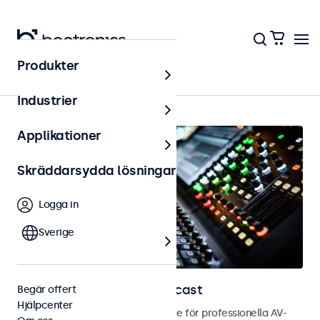
Produkter
Hem
Industrier
Applikationer
Skräddarsydda lösningar
Logga in
Sverige
Skärmar för AV och broadcast
Begär offert
Hjälpcenter
Bild- och touchskärmar utvecklade för professionella AV-