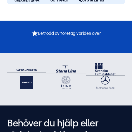
tillgänglighet
och retur
4,8/5 stjärnor
Betrodd av företag världen över
Behöver du hjälp eller