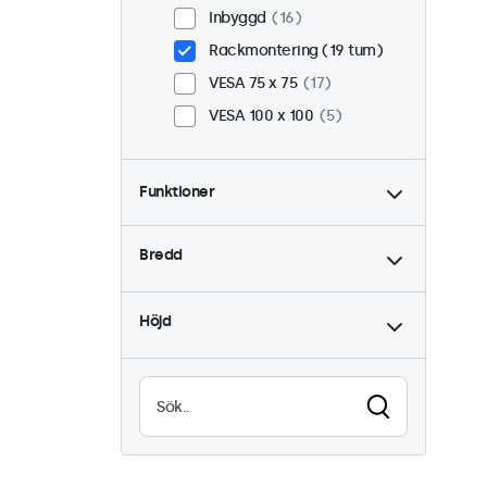
Inbyggd
16
Rackmontering (19 tum)
VESA 75 x 75
17
VESA 100 x 100
5
Funktioner
4:3 / 5:4
8
Bredd
9-36 Volt
22
Dimning
22
Höjd
USB Mediaspelare
12
Vattentät (IP65)
10
Dammtät (IP65)
10
24/7-Användning
22
Vandalsäker
11
EN50155
22