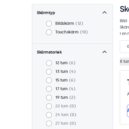
Sk
Skärmtyp
Bild
Bildskärm
12
Skär
Touchskärm
10
i en 
Skärmstorlek
8 tu
12 tum
6
13 tum
4
15 tum
6
17 tum
4
Ä
19 tum
2
22 tum
0
Å
24 tum
0
27 tum
0