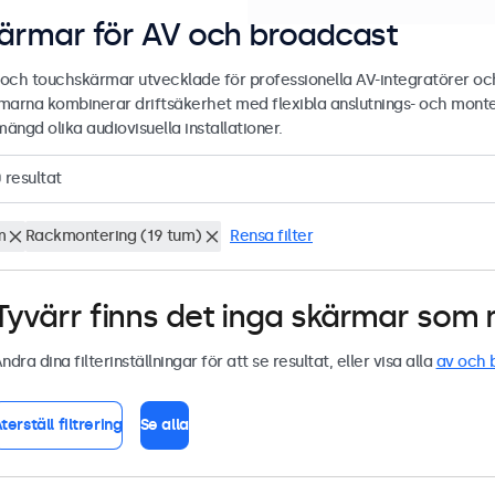
ärmar för AV och broadcast
- och touchskärmar utvecklade för professionella AV-integratörer och
marna kombinerar driftsäkerhet med flexibla anslutnings- och mont
mängd olika audiovisuella installationer.
0
resultat
m
Rackmontering (19 tum)
Rensa filter
Tyvärr finns det inga skärmar som m
ndra dina filterinställningar för att se resultat, eller visa alla
av och 
terställ filtrering
Se alla