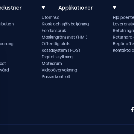
ndustrier
Applikationer
Utomhus
Hjälpcente
ibution
Kiosk och självbetjäning
Leveransti
Fordonsbruk
Betalning
Maskingränssnitt (HMI)
Returnera
taurang
Offentlig plats
Begär offe
Kassasystem (POS)
Kontakta o
Digital skyltning
ast
Mötesrum
kvård
Videoövervakning
Passerkontroll