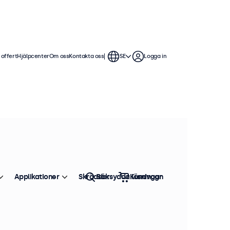
 offert
Hjälpcenter
Om oss
Kontakta oss
SE
Logga in
Applikationer
Skräddarsydda lösningar
Sök
Kundvagn