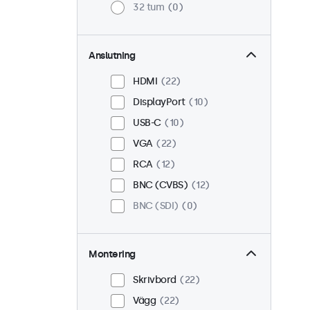
32 tum
0
Anslutning
HDMI
22
DisplayPort
10
USB-C
10
VGA
22
RCA
12
BNC (CVBS)
12
BNC (SDI)
0
Montering
Skrivbord
22
Vägg
22