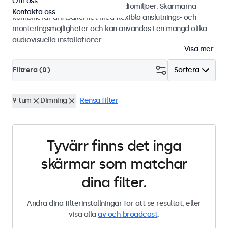
Om oss
integratörer och användning i studiomiljöer. Skärmarna
Kontakta oss
kombinerar driftsäkerhet med flexibla anslutnings- och
monteringsmöjligheter och kan användas i en mängd olika
audiovisuella installationer.
Visa mer
Filtrera (
0
)
Sortera
9 tum
Dimning
Rensa filter
Tyvärr finns det inga
skärmar som matchar
dina filter.
Ändra dina filterinställningar för att se resultat, eller
visa alla
av och broadcast
.