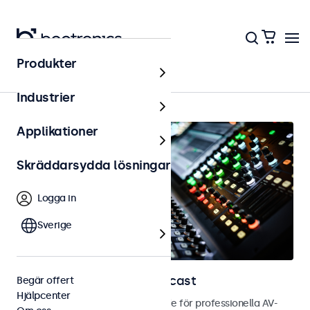
Produkter
AV och broadcast
Industrier
Applikationer
Skräddarsydda lösningar
Logga in
Sverige
Skärmar för AV och broadcast
Begär offert
Hjälpcenter
Bild- och touchskärmar utvecklade för professionella AV-