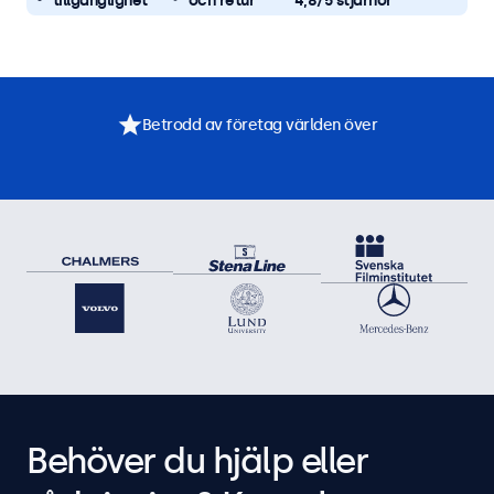
tillgänglighet
och retur
4,8/5 stjärnor
Betrodd av företag världen över
Behöver du hjälp eller