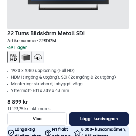
22 Tums Bildskärm Metall SDI
Artikelnummer:
22SDI7M
69 i lager
1920 x 1080 upplösning (Full HD)
HDMI (ingång & utgång), SDI (2x ingång & 2x utgång)
Montering: skrivbord, inbyggd, vägg
Yttermått: 511 x 309 x 43 mm
8 899 kr
11 123,75 kr inkl. moms
Visa
Lägg i kundvagnen
Långsiktig
Fri frakt
5 000+ kundomdömen,