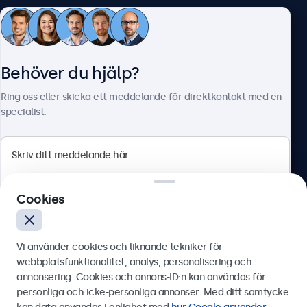
Kundtjänst
Behöver du hjälp?
Om Beetronics
Ring oss eller skicka ett meddelande för direktkontakt med en
specialist.
Beetronics
Cookies
Olof Palmesgata 29, Stockholm, 111 22, Sverige
4.8/5 betygsatt av 5000+ företag
Vi använder cookies och liknande tekniker för
Svenska
webbplatsfunktionalitet, analys, personalisering och
annonsering. Cookies och annons-ID:n kan användas för
Skicka
personliga och icke-personliga annonser. Med ditt samtycke