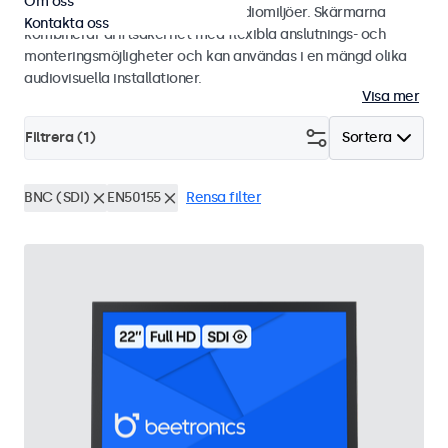
Om oss
integratörer och användning i studiomiljöer. Skärmarna
Kontakta oss
kombinerar driftsäkerhet med flexibla anslutnings- och
monteringsmöjligheter och kan användas i en mängd olika
audiovisuella installationer.
Visa mer
Filtrera (
1
)
Sortera
BNC (SDI)
EN50155
Rensa filter