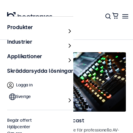
Produkter
Hem
Industrier
Applikationer
Skräddarsydda lösningar
Logga in
Sverige
Skärmar för AV och broadcast
Begär offert
Hjälpcenter
Bild- och touchskärmar utvecklade för professionella AV-