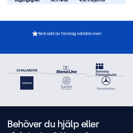
tillgänglighet
och retur
4,8/5 stjärnor
Betrodd av företag världen över
Behöver du hjälp eller