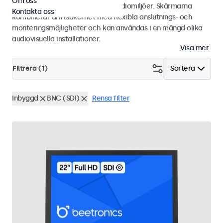
Om oss
integratörer och användning i studiomiljöer. Skärmarna
Kontakta oss
kombinerar driftsäkerhet med flexibla anslutnings- och
monteringsmöjligheter och kan användas i en mängd olika
audiovisuella installationer.
Visa mer
Filtrera (
1
)
Sortera
Inbyggd
BNC (SDI)
Rensa filter