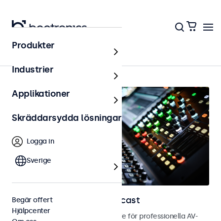
Produkter
Hem
Industrier
Applikationer
Skräddarsydda lösningar
Logga in
Sverige
Skärmar för AV och broadcast
Begär offert
Hjälpcenter
Bild- och touchskärmar utvecklade för professionella AV-