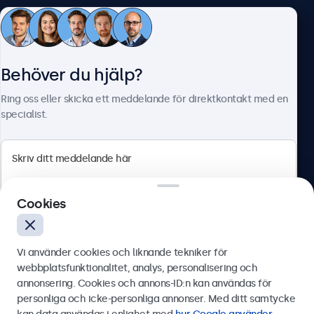
Kundtjänst
Behöver du hjälp?
Om Beetronics
Ring oss eller skicka ett meddelande för direktkontakt med en
specialist.
Beetronics
Cookies
Olof Palmesgata 29, Stockholm, 111 22, Sverige
4.8/5 betygsatt av 5000+ företag
Vi använder cookies och liknande tekniker för
Svenska
webbplatsfunktionalitet, analys, personalisering och
annonsering. Cookies och annons-ID:n kan användas för
Skicka
personliga och icke-personliga annonser. Med ditt samtycke