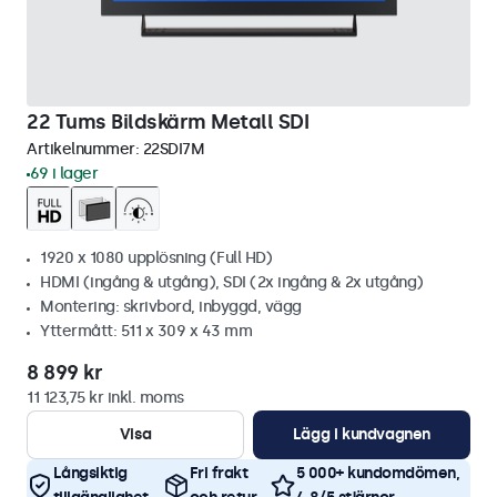
22 Tums Bildskärm Metall SDI
Artikelnummer:
22SDI7M
69 i lager
1920 x 1080 upplösning (Full HD)
HDMI (ingång & utgång), SDI (2x ingång & 2x utgång)
Montering: skrivbord, inbyggd, vägg
Yttermått: 511 x 309 x 43 mm
8 899 kr
11 123,75 kr inkl. moms
Visa
Lägg i kundvagnen
Långsiktig
Fri frakt
5 000+ kundomdömen,