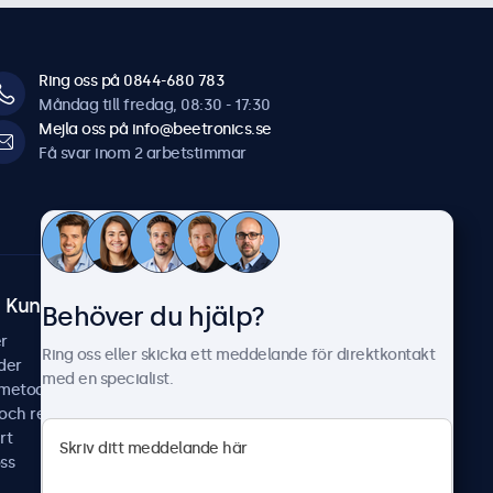
Ring oss på 0844-680 783
Måndag till fredag, 08:30 - 17:30
Mejla oss på info@beetronics.se
Få svar inom 2 arbetstimmar
Kundtjänst
Om Beetronics
Behöver du hjälp?
r
Fallstudier
Ring oss eller skicka ett meddelande för direktkontakt
der
Nyheter & uppdateringar
med en specialist.
smetoder
Om oss
 och reparera
Jobba hos oss
rt
Allmänna villkor
ss
Sekretesspolicy