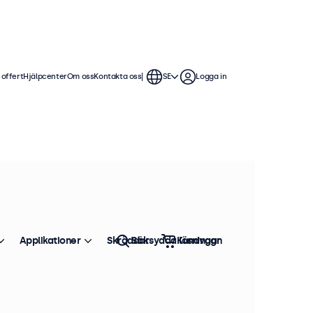
 offert
Hjälpcenter
Om oss
Kontakta oss
SE
Logga in
Applikationer
Skräddarsydda lösningar
Sök
Kundvagn