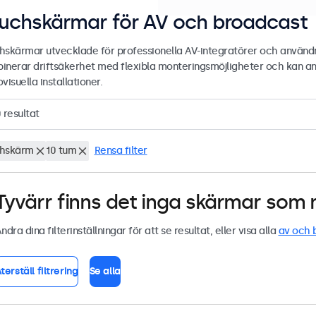
uchskärmar för AV och broadcast
hskärmar utvecklade för professionella AV-integratörer och användn
inerar driftsäkerhet med flexibla monteringsmöjligheter och kan a
visuella installationer.
0
resultat
hskärm
10 tum
Rensa filter
Tyvärr finns det inga skärmar som m
ndra dina filterinställningar för att se resultat, eller visa alla
av och 
terställ filtrering
Se alla