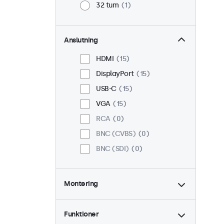
32 tum
1
Anslutning
HDMI
15
DisplayPort
15
USB-C
15
VGA
15
RCA
0
BNC (CVBS)
0
BNC (SDI)
0
Montering
Skrivbord
15
Vägg
15
Funktioner