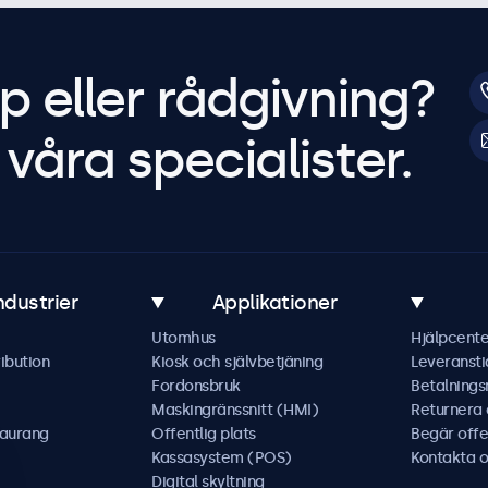
p eller rådgivning?
våra specialister.
ndustrier
Applikationer
Utomhus
Hjälpcente
ibution
Kiosk och självbetjäning
Leveransti
Fordonsbruk
Betalning
Maskingränssnitt (HMI)
Returnera
taurang
Offentlig plats
Begär offe
Kassasystem (POS)
Kontakta o
Digital skyltning