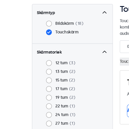
To
Skärmtyp
Touc
Bildskärm
18
komb
Touchskärm
audio
Skärmstorlek
Touc
12 tum
3
13 tum
2
15 tum
2
17 tum
2
Ä
19 tum
2
22 tum
1
Å
24 tum
1
27 tum
1