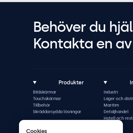
Behöver du hjäl
Kontakta en av 
Produkter
I
Bildskärmar
Industri
Touchskärmar
Lager och distr
Tillbehör
Maritim
Skräddarsydda lösningar
Detaljhandel
Hotell och res
Fordon
Cookies
Järnväg