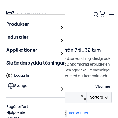
Produkter
Hem
Industrier
Bildskärmar för skrivbord från 7 till 32 tum
Applikationer
Bildskärmar designade för skrivbordsanvändning, designade
Skräddarsydda lösningar
med ett robust och justerbart stativ. Skärmarna erbjuder en
kristallklar bild med en bred betraktningsvinkel, mångsidiga
Logga in
anslutningsmöjligheter och kommer med ett kompakt och
anpassningsbart stativ.
Sverige
Visa mer
Filtrera (
2
)
Sortera
Begär offert
Hjälpcenter
Skrivbord
13 tums bildskärmar
Rensa filter