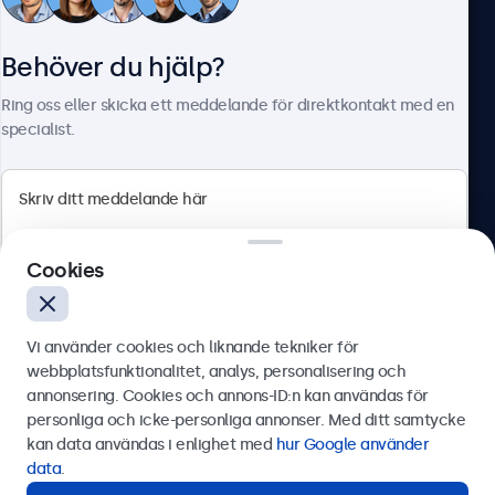
Kundtjänst
Behöver du hjälp?
Om Beetronics
Ring oss eller skicka ett meddelande för direktkontakt med en
specialist.
Beetronics
Cookies
Olof Palmesgata 29, Stockholm, 111 22, Sverige
4.8/5 betygsatt av 5000+ företag
Vi använder cookies och liknande tekniker för
Svenska
webbplatsfunktionalitet, analys, personalisering och
annonsering. Cookies och annons-ID:n kan användas för
Skicka
personliga och icke-personliga annonser. Med ditt samtycke
kan data användas i enlighet med
hur Google använder
Eller ring oss på
0844-680 783
data
.