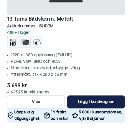
13 Tums Bildskärm, Metall
Artikelnummer:
13HD7M
100+ i lager
1920 x 1080 upplösning (Full HD)
HDMI, VGA, BNC och RCA
Montering: skrivbord, inbyggd, vägg
Yttermått: 317 x 200 x 35 mm
3 699 kr
4 623,75 kr inkl. moms
Visa
Lägg i kundvagnen
Långsiktig
Fri frakt
5 000+ kundomdömen,
tillgänglighet
och retur
4,8/5 stjärnor