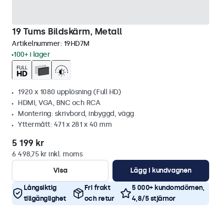
19 Tums Bildskärm, Metall
Artikelnummer:
19HD7M
100+ i lager
1920 x 1080 upplösning (Full HD)
HDMI, VGA, BNC och RCA
Montering: skrivbord, inbyggd, vägg
Yttermått: 471 x 281 x 40 mm
5 199 kr
6 498,75 kr inkl. moms
Visa
Lägg i kundvagnen
Långsiktig
Fri frakt
5 000+ kundomdömen,
tillgänglighet
och retur
4,8/5 stjärnor