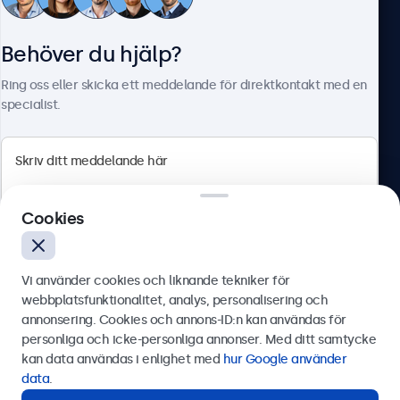
Kundtjänst
Behöver du hjälp?
Om Beetronics
Ring oss eller skicka ett meddelande för direktkontakt med en
specialist.
Beetronics
Cookies
Olof Palmesgata 29, Stockholm, 111 22, Sverige
4.8/5 betygsatt av 5000+ företag
Vi använder cookies och liknande tekniker för
Svenska
webbplatsfunktionalitet, analys, personalisering och
annonsering. Cookies och annons-ID:n kan användas för
Skicka
personliga och icke-personliga annonser. Med ditt samtycke
kan data användas i enlighet med
hur Google använder
Eller ring oss på
0844-680 783
data
.