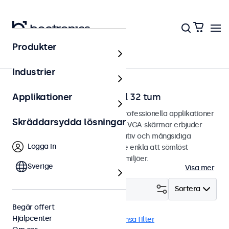
Produkter
Hem
Industrier
VGA-bildskärmar från 7 till 32 tum
Applikationer
VGA-bildskärmar designade för professionella applikationer
Skräddarsydda lösningar
och kontinuerlig användning. Våra VGA-skärmar erbjuder
omfattande konfigurationsalternativ och mångsidiga
Logga in
monteringsalternativ, vilket gör de enkla att sömlöst
integrera i alla applikationer och miljöer.
Sverige
Visa mer
Filtrera (
2
)
Sortera
Begär offert
Hjälpcenter
VGA
19 tums bildskärmar
Rensa filter