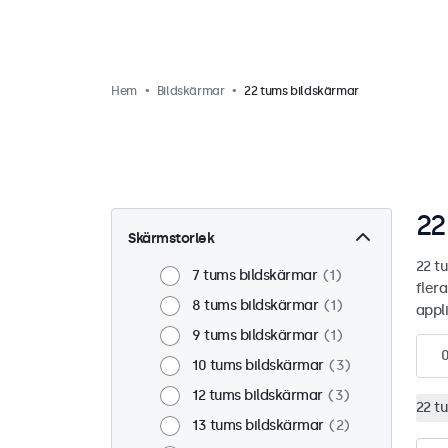
Hem
Bildskärmar
22 tums bildskärmar
22
Skärmstorlek
22 t
7 tums bildskärmar
1
flera
8 tums bildskärmar
1
appli
9 tums bildskärmar
1
10 tums bildskärmar
3
12 tums bildskärmar
3
22 t
13 tums bildskärmar
2