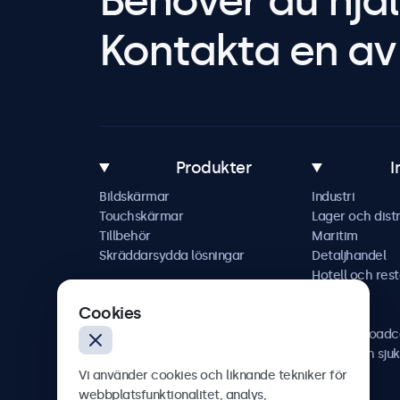
Behöver du hjäl
Kontakta en av 
Produkter
I
Bildskärmar
Industri
Touchskärmar
Lager och distr
Tillbehör
Maritim
Skräddarsydda lösningar
Detaljhandel
Hotell och res
Fordon
Cookies
Järnväg
AV och broadc
Hälso- och sju
Vi använder cookies och liknande tekniker för
webbplatsfunktionalitet, analys,