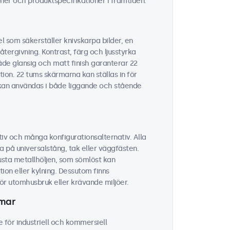
ner och produktspecifikationer i framtiden.
 som säkerställer knivskarpa bilder, en
tergivning. Kontrast, färg och ljusstyrka
åde glansig och matt finish garanterar 22
tion. 22 tums skärmarna kan ställas in för
h kan användas i både liggande och stående
iv och många konfigurationsalternativ. Alla
a på universalstång, tak eller väggfästen.
usta metallhöljen, som sömlöst kan
ion eller kylning. Dessutom finns
r utomhusbruk eller krävande miljöer.
rmar
 för industriell och kommersiell