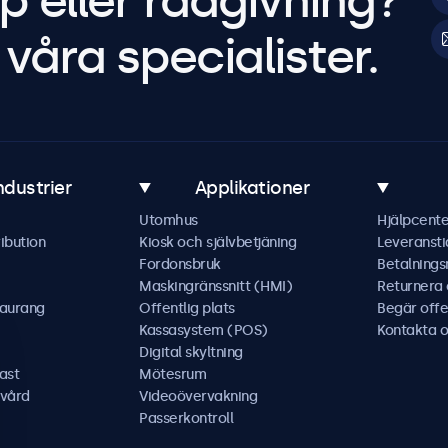
p eller rådgivning?
våra specialister.
ndustrier
Applikationer
Utomhus
Hjälpcente
ibution
Kiosk och självbetjäning
Leveransti
Fordonsbruk
Betalning
Maskingränssnitt (HMI)
Returnera
taurang
Offentlig plats
Begär offe
Kassasystem (POS)
Kontakta o
Digital skyltning
ast
Mötesrum
kvård
Videoövervakning
Passerkontroll