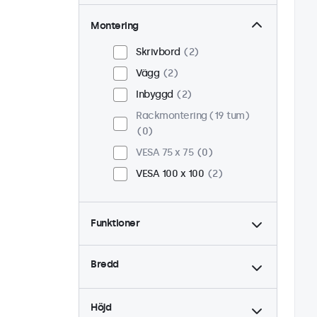
Montering
Skrivbord
2
Vägg
2
Inbyggd
2
Rackmontering (19 tum)
0
VESA 75 x 75
0
VESA 100 x 100
2
Funktioner
4:3 / 5:4
0
Bredd
9-36 Volt
2
Dimning
2
Höjd
USB Mediaspelare
2