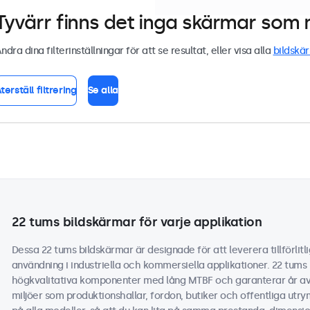
Tyvärr finns det inga skärmar som m
ndra dina filterinställningar för att se resultat, eller visa alla
bildskä
terställ filtrering
Se alla
22 tums bildskärmar för varje applikation
Dessa 22 tums bildskärmar är designade för att leverera tillförlitl
användning i industriella och kommersiella applikationer. 22 tums
högkvalitativa komponenter med lång MTBF och garanterar år av p
miljöer som produktionshallar, fordon, butiker och offentliga utrym