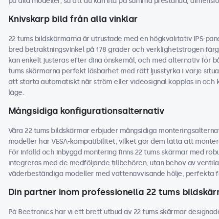
på alla modeller, så att du kan lita på samma prestanda, dimensio
Knivskarp bild från alla vinklar
22 tums bildskärmarna är utrustade med en högkvalitativ IPS-panel
bred betraktningsvinkel på 178 grader och verklighetstrogen färgå
kan enkelt justeras efter dina önskemål, och med alternativ för b
tums skärmarna perfekt läsbarhet med rätt ljusstyrka i varje situa
att starta automatiskt när ström eller videosignal kopplas in oc
läge.
Mångsidiga konfigurationsalternativ
Våra 22 tums bildskärmar erbjuder mångsidiga monteringsalternat
modeller har VESA-kompatibilitet, vilket gör dem lätta att monter
För infälld och inbyggd montering finns 22 tums skärmar med rob
integreras med de medföljande tillbehören, utan behov av ventilat
väderbeständiga modeller med vattenavvisande hölje, perfekta fö
Din partner inom professionella 22 tums bildskä
På Beetronics har vi ett brett utbud av 22 tums skärmar designade