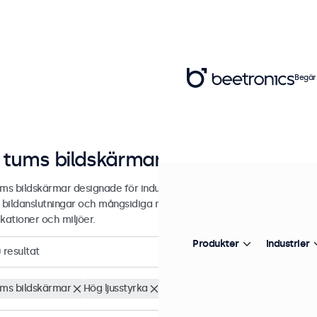
Begär
 tums bildskärmar
ums bildskärmar designade för industriell och kommersiell användnin
 bildanslutningar och mångsidiga monteringsalternativ, vilket gör de 
kationer och miljöer.
Produkter
Industrier
0
resultat
ums bildskärmar
Hög ljusstyrka
Rensa filter