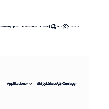
 offert
Hjälpcenter
Om oss
Kontakta oss
SE
Logga in
g. Våra 22 tums skärmar erbjuder
enkla att sömlöst integrera i alla
Applikationer
Skräddarsydda lösningar
Sök
Kundvagn
Sortera efter
Toppsäljare