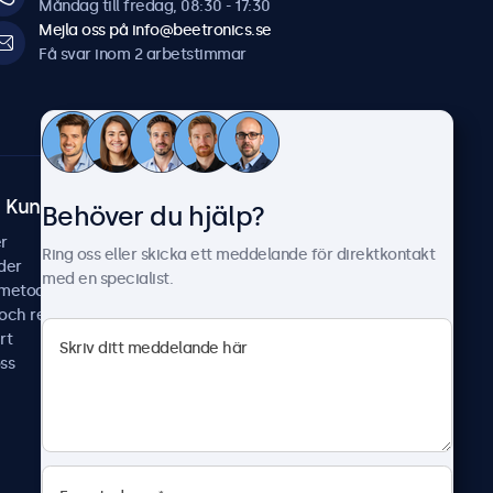
Måndag till fredag, 08:30 - 17:30
Mejla oss på info@beetronics.se
Få svar inom 2 arbetstimmar
Kundtjänst
Om Beetronics
Behöver du hjälp?
r
Fallstudier
Ring oss eller skicka ett meddelande för direktkontakt
der
Nyheter & uppdateringar
med en specialist.
smetoder
Om oss
 och reparera
Jobba hos oss
rt
Allmänna villkor
ss
Sekretesspolicy