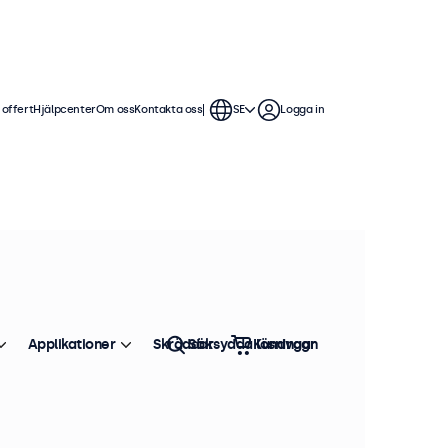
 offert
Hjälpcenter
Om oss
Kontakta oss
SE
Logga in
. Våra 9 tums skärmar erbjuder flera
att sömlöst integrera i alla
Applikationer
Skräddarsydda lösningar
Sök
Kundvagn
Sortera efter
Toppsäljare