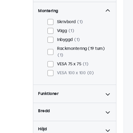
Montering
Skrivbord
1
Vägg
1
Inbyggd
1
Rackmontering (19 tum)
1
VESA 75 x 75
1
VESA 100 x 100
0
Funktioner
4:3 / 5:4
0
Bredd
9-36 Volt
1
Dimning
1
Höjd
USB Mediaspelare
1