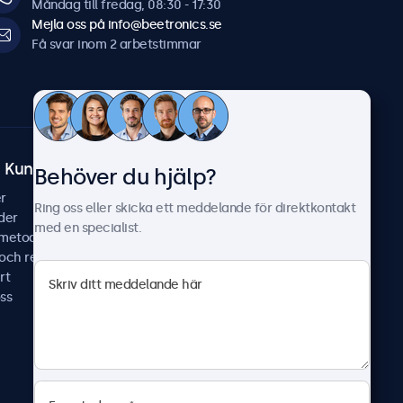
Måndag till fredag, 08:30 - 17:30
Mejla oss på info@beetronics.se
Få svar inom 2 arbetstimmar
Kundtjänst
Om Beetronics
Behöver du hjälp?
r
Fallstudier
Ring oss eller skicka ett meddelande för direktkontakt
der
Nyheter & uppdateringar
med en specialist.
smetoder
Om oss
 och reparera
Jobba hos oss
rt
Allmänna villkor
ss
Sekretesspolicy