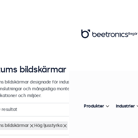
Begär
tums bildskärmar
ms bildskärmar designade för industriell och kommersiell användning
nslutningar och mångsidiga monteringsalternativ, vilket gör de enkla 
kationer och miljöer.
Produkter
Industrier
0
resultat
ms bildskärmar
Hög ljusstyrka
Rensa filter