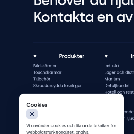
Behöver du hjäl
Kontakta en av 
Produkter
I
Bildskärmar
Industri
Touchskärmar
Lager och distr
Tillbehör
Maritim
Skräddarsydda lösningar
Detaljhandel
Hotell och res
Fordon
Cookies
Järnväg
AV och broadc
Hälso- och sju
Vi använder cookies och liknande tekniker för
webbplatsfunktionalitet, analys,