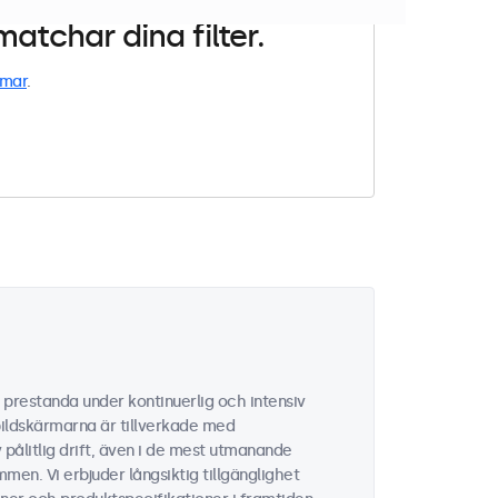
atchar dina filter.
rmar
.
g prestanda under kontinuerlig och intensiv
bildskärmarna är tillverkade med
ålitlig drift, även i de mest utmanande
men. Vi erbjuder långsiktig tillgänglighet