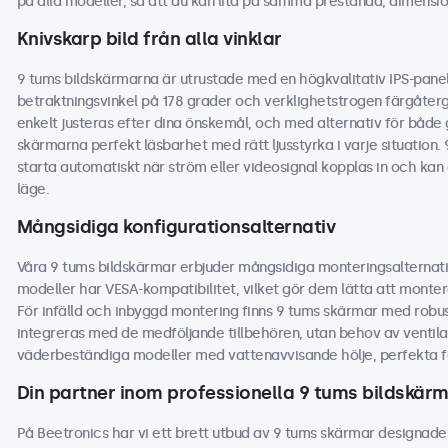
på alla modeller, så att du kan lita på samma prestanda, dimensio
Knivskarp bild från alla vinklar
9 tums bildskärmarna är utrustade med en högkvalitativ IPS-panel
betraktningsvinkel på 178 grader och verklighetstrogen färgåtergi
enkelt justeras efter dina önskemål, och med alternativ för både 
skärmarna perfekt läsbarhet med rätt ljusstyrka i varje situation. 
starta automatiskt när ström eller videosignal kopplas in och ka
läge.
Mångsidiga konfigurationsalternativ
Våra 9 tums bildskärmar erbjuder mångsidiga monteringsalternati
modeller har VESA-kompatibilitet, vilket gör dem lätta att monter
För infälld och inbyggd montering finns 9 tums skärmar med robu
integreras med de medföljande tillbehören, utan behov av ventilat
väderbeständiga modeller med vattenavvisande hölje, perfekta fö
Din partner inom professionella 9 tums bildskär
På Beetronics har vi ett brett utbud av 9 tums skärmar designade 