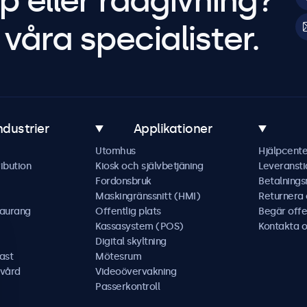
p eller rådgivning?
våra specialister.
ndustrier
Applikationer
Utomhus
Hjälpcente
ibution
Kiosk och självbetjäning
Leveransti
Fordonsbruk
Betalning
Maskingränssnitt (HMI)
Returnera
taurang
Offentlig plats
Begär offe
Kassasystem (POS)
Kontakta o
Digital skyltning
ast
Mötesrum
kvård
Videoövervakning
Passerkontroll