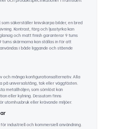
ner och produktspecifikationer i framtiden.
 som säkerställer knivskarpa bilder, en bred
vning. Kontrast, färg och ljusstyrka kan
glansig och matt finish garanterar 9 tums
9 tums skärmarna kan ställas in för att
n användas i både liggande och stående
v och många konfigurationsalternativ. Alla
a på universalstång, tak eller väggfästen.
sta metallhöljen, som sömlöst kan
ion eller kylning. Dessutom finns
r utomhusbruk eller krävande miljöer.
mar
för industriell och kommersiell användning.