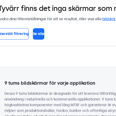
Tyvärr finns det inga skärmar som m
ndra dina filterinställningar för att se resultat, eller visa alla
bildskä
terställ filtrering
Se alla
9 tums bildskärmar för varje applikation
Dessa 9 tums bildskärmar är designade för att leverera tillförlitli
användning i industriella och kommersiella applikationer. 9 tums 
högkvalitativa komponenter med lång MTBF och garanterar år av p
miljöer som produktionshallar, fordon, butiker och offentliga utrym