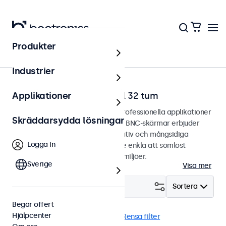
Produkter
Hem
Industrier
BNC-bildskärmar från 7 till 32 tum
Applikationer
BNC-bildskärmar designade för professionella applikationer
Skräddarsydda lösningar
och kontinuerlig användning. Våra BNC-skärmar erbjuder
omfattande konfigurationsalternativ och mångsidiga
Logga in
monteringsalternativ, vilket gör de enkla att sömlöst
integrera i alla applikationer och miljöer.
Sverige
Visa mer
Filtrera (
8
)
Sortera
Begär offert
Hjälpcenter
BNC (CVBS)
VESA 100 x 100
Rensa filter