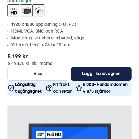
100+ i lager
1920 x 1080 upplösning (Full HD)
HDMI, VGA, BNC och RCA
Montering: skrivbord, inbyggd, vägg
Yttermått: 471 x 281 x 40 mm
5 199 kr
6 498,75 kr inkl. moms
Visa
Lägg i kundvagnen
Långsiktig
Fri frakt
5 000+ kundomdömen,
tillgänglighet
och retur
4,8/5 stjärnor