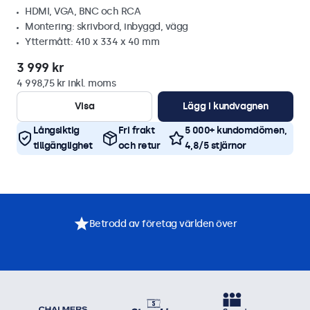
HDMI, VGA, BNC och RCA
Montering: skrivbord, inbyggd, vägg
Yttermått: 410 x 334 x 40 mm
3 999 kr
4 998,75 kr inkl. moms
Visa
Lägg i kundvagnen
Långsiktig
Fri frakt
5 000+ kundomdömen,
tillgänglighet
och retur
4,8/5 stjärnor
Betrodd av företag världen över