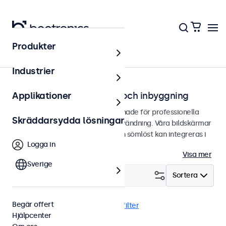
Produkter
Hem
Industrier
Bildskärmar för infällning och inbyggning
Applikationer
Infällningsbara bildskärmar designade för professionella
Skräddarsydda lösningar
applikationer och kontinuerlig användning. Våra bildskärmar
har ett robust metallhölje och kan sömlöst kan integreras i
Logga in
alla applikationer och alla miljöer.
Visa mer
Sverige
Filtrera (
1
)
Sortera
Begär offert
Inbyggd
Vandalsäker
Rensa filter
Hjälpcenter