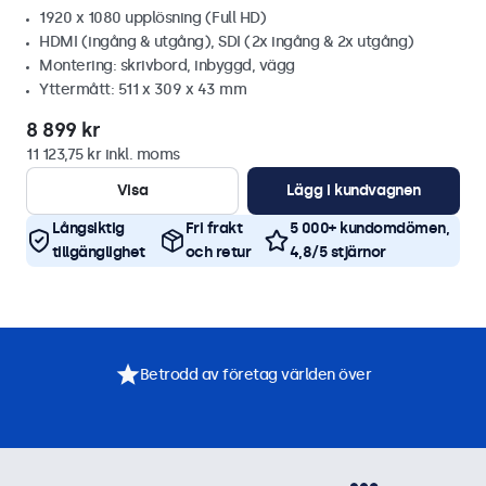
1920 x 1080 upplösning (Full HD)
HDMI (ingång & utgång), SDI (2x ingång & 2x utgång)
Montering: skrivbord, inbyggd, vägg
Yttermått: 511 x 309 x 43 mm
8 899 kr
11 123,75 kr inkl. moms
Visa
Lägg i kundvagnen
Långsiktig
Fri frakt
5 000+ kundomdömen,
tillgänglighet
och retur
4,8/5 stjärnor
Betrodd av företag världen över