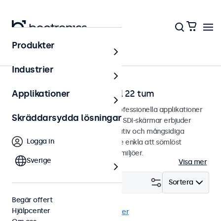
Produkter
Hem
Industrier
SDI-bildskärmar från 12 till 22 tum
Applikationer
SDI-bildskärmar designade för professionella applikationer
Skräddarsydda lösningar
och kontinuerlig användning. Våra SDI-skärmar erbjuder
omfattande konfigurationsalternativ och mångsidiga
Logga in
monteringsalternativ, vilket gör de enkla att sömlöst
integrera i alla applikationer och miljöer.
Sverige
Visa mer
Filtrera (
1
)
Sortera
Begär offert
Hjälpcenter
BNC (SDI)
EN50155
Rensa filter