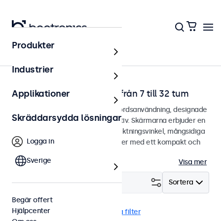
Produkter
Hem
Industrier
Bildskärmar för skrivbord från 7 till 32 tum
Applikationer
Bildskärmar designade för skrivbordsanvändning, designade
Skräddarsydda lösningar
med ett robust och justerbart stativ. Skärmarna erbjuder en
kristallklar bild med en bred betraktningsvinkel, mångsidiga
Logga in
anslutningsmöjligheter och kommer med ett kompakt och
anpassningsbart stativ.
Sverige
Visa mer
Filtrera (
1
)
Sortera
Begär offert
Hjälpcenter
Skrivbord
Vandalsäker
Rensa filter