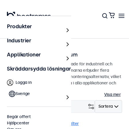
Produkter
Hem
Industrier
Bildskärmar från 7 till 32 tum
Applikationer
Professionella bildskärmar designade för industriell och
Skräddarsydda lösningar
kommersiell användning. Bildskärmarna erbjuder flera
bildanslutningar och mångsidiga monteringsalternativ, vilket
Logga in
gör de enkla att sömlöst integrera i alla applikationer och
miljöer.
Sverige
Visa mer
Filtrera (
0
)
Sortera
Begär offert
Hjälpcenter
Hög ljusstyrka
USB-C
Rensa filter