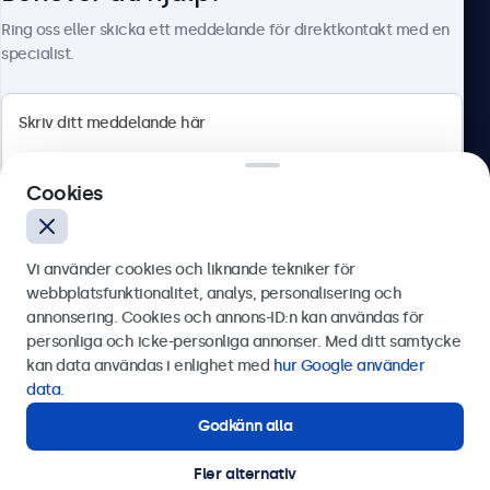
Om Beetronics
Ring oss eller skicka ett meddelande för direktkontakt med en
specialist.
Beetronics
Cookies
Olof Palmesgata 29, Stockholm, 111 22, Sverige
4.8/5 betygsatt av 5000+ företag
Vi använder cookies och liknande tekniker för
Svenska
webbplatsfunktionalitet, analys, personalisering och
annonsering. Cookies och annons-ID:n kan användas för
Skicka
personliga och icke-personliga annonser. Med ditt samtycke
kan data användas i enlighet med
hur Google använder
Eller ring oss på
0844-680 783
data
.
Godkänn alla
Behöver du hjälp?
Kontakta våra experter.
Fler alternativ
© 2026 Beetronics