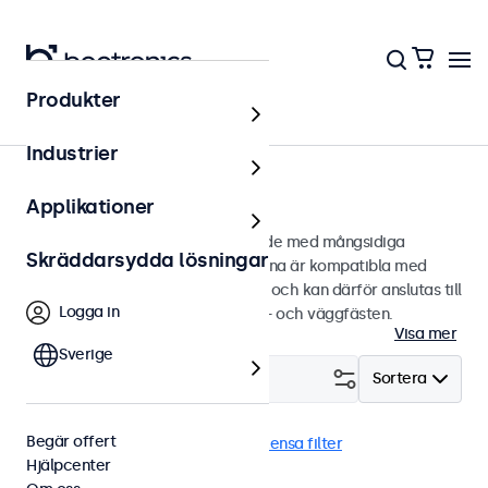
Produkter
Hem
Industrier
75mm VESA-bildskärmar
Applikationer
75 mm VESA-bildskärmar designade med mångsidiga
Skräddarsydda lösningar
monteringsalternativ. Bildskärmarna är kompatibla med
standard VESA-monteringssystem och kan därför anslutas till
Logga in
universalstativ, monitorarmar, tak- och väggfästen.
Visa mer
Sverige
Filtrera (
0
)
Sortera
Begär offert
VESA 75 x 75
Hög ljusstyrka
Rensa filter
Hjälpcenter