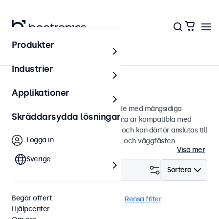
Produkter
Hem
Industrier
75mm VESA-bildskärmar
Applikationer
75 mm VESA-bildskärmar designade med mångsidiga
Skräddarsydda lösningar
monteringsalternativ. Bildskärmarna är kompatibla med
standard VESA-monteringssystem och kan därför anslutas till
Logga in
universalstativ, monitorarmar, tak- och väggfästen.
Visa mer
Sverige
Filtrera (
0
)
Sortera
Begär offert
VESA 75 x 75
Vattentät (IP65)
Rensa filter
Hjälpcenter