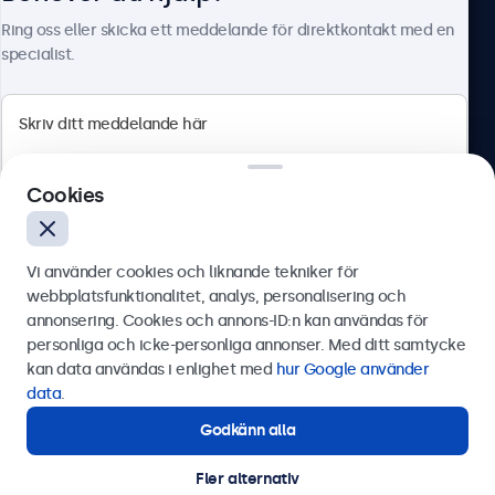
Om Beetronics
Ring oss eller skicka ett meddelande för direktkontakt med en
specialist.
Beetronics
Cookies
Olof Palmesgata 29, Stockholm, 111 22, Sverige
4.8/5 betygsatt av 5000+ företag
Vi använder cookies och liknande tekniker för
Svenska
webbplatsfunktionalitet, analys, personalisering och
annonsering. Cookies och annons-ID:n kan användas för
Skicka
personliga och icke-personliga annonser. Med ditt samtycke
kan data användas i enlighet med
hur Google använder
Eller ring oss på
0844-680 783
data
.
Godkänn alla
Behöver du hjälp?
Kontakta våra experter.
Fler alternativ
© 2026 Beetronics