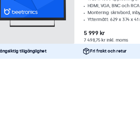
HDMI, VGA, BNC och RCA
Montering: skrivbord, inb
Yttermått: 629 x 374 x 4
5 999 kr
7 498,75 kr inkl. moms
ångsiktig tillgänglighet
Fri frakt och retur