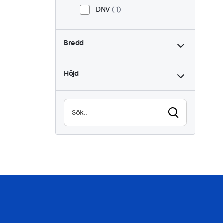
DNV
1
Bredd
Höjd