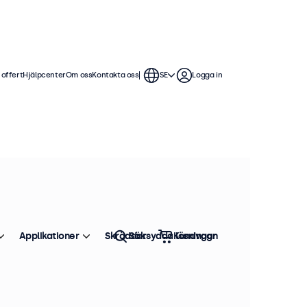
 offert
Hjälpcenter
Om oss
Kontakta oss
SE
Logga in
Applikationer
Skräddarsydda lösningar
Sök
Kundvagn