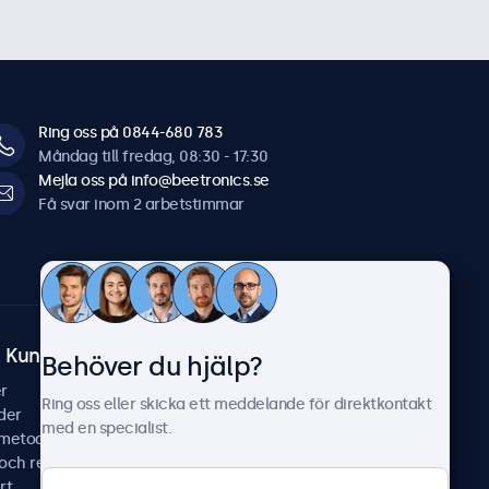
Ring oss på 0844-680 783
Måndag till fredag, 08:30 - 17:30
Mejla oss på info@beetronics.se
Få svar inom 2 arbetstimmar
Kundtjänst
Om Beetronics
Behöver du hjälp?
r
Fallstudier
Ring oss eller skicka ett meddelande för direktkontakt
der
Nyheter & uppdateringar
med en specialist.
smetoder
Om oss
 och reparera
Jobba hos oss
rt
Allmänna villkor