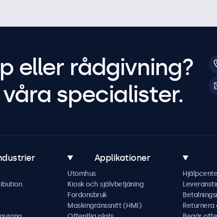
p eller rådgivning?
våra specialister.
ndustrier
Applikationer
Utomhus
Hjälpcente
ibution
Kiosk och självbetjäning
Leveransti
Fordonsbruk
Betalning
Maskingränssnitt (HMI)
Returnera
taurang
Offentlig plats
Begär offe