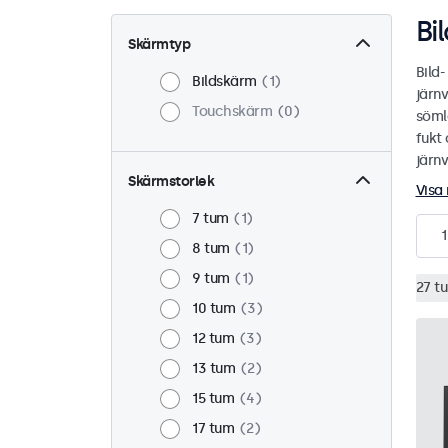
Bi
Skärmtyp
Bild
Bildskärm
1
järn
Touchskärm
0
sömlö
fukt 
järn
Skärmstorlek
Visa
7 tum
1
1
8 tum
1
9 tum
1
27 t
10 tum
3
12 tum
3
13 tum
2
15 tum
4
17 tum
2