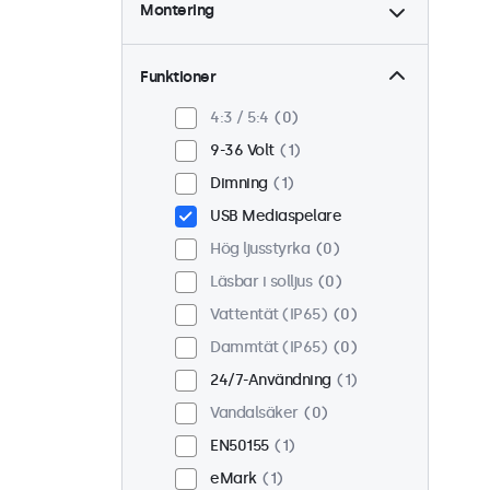
Montering
Skrivbord
1
Vägg
1
Funktioner
Panel monterad
0
4:3 / 5:4
0
Inbyggd
1
9-36 Volt
1
Rackmontering (19 tum)
Dimning
1
0
USB Mediaspelare
VESA 75 x 75
0
Hög ljusstyrka
0
VESA 100 x 100
1
Läsbar i solljus
0
Vattentät (IP65)
0
Dammtät (IP65)
0
24/7-Användning
1
Vandalsäker
0
EN50155
1
eMark
1