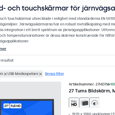
ld- och touchskärmar för järnvägsa
- och touchskärmar utvecklade i enlighet med standarderna EN 5015
vägsmiljöer. Järnvägsskärmarna har en robust metallkapsling med må
s integration i ett brett spektrum av järnvägsapplikationer. Utformad
och temperaturvariationer är dessa skärmar konstruerade för tillförlit
vägsapplikationer.
 mer
resultat
um
USB Mediaspelare
Rensa filter
Artikelnummer:
27HD7M
100
27 Tums Bildskärm, M
1920 x 1080 upplösning (F