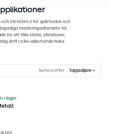
pplikationer
5 och EN 45545-2 för spårfordon och
ngsidiga monteringsalternativ för
e för att tåla stötar, vibrationer,
lig drift i icke-säkerhetskritiska
Sortera efter
Toppsäljare
+ i lager
etall
ull HD)