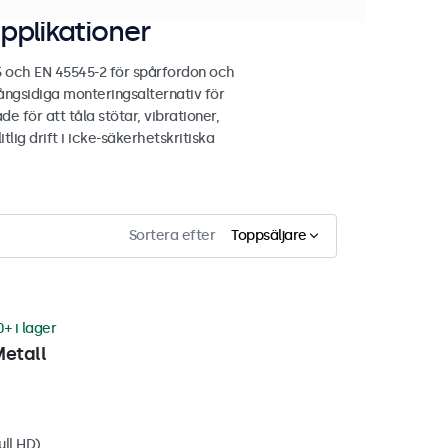
pplikationer
5 och EN 45545-2 för spårfordon och
ngsidiga monteringsalternativ för
e för att tåla stötar, vibrationer,
lig drift i icke-säkerhetskritiska
Sortera efter
Toppsäljare
0+ i lager
Metall
ull HD)