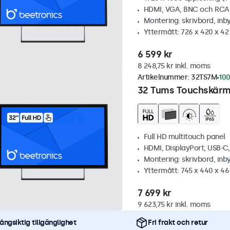
HDMI, VGA, BNC och RCA
Montering: skrivbord, inb
Yttermått: 726 x 420 x 4
6 599 kr
8 248,75 kr inkl. moms
Artikelnummer:
32TS7M
100
32 Tums Touchskärm,
Full HD multitouch panel
HDMI, DisplayPort, USB-C
Montering: skrivbord, inb
Yttermått: 745 x 440 x 4
7 699 kr
9 623,75 kr inkl. moms
ångsiktig tillgänglighet
Fri frakt och retur