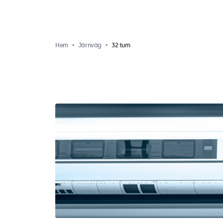
Hem
Järnväg
32 tum