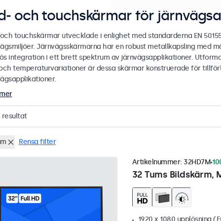
ld- och touchskärmar för järnvägsa
- och touchskärmar utvecklade i enlighet med standarderna EN 5015
vägsmiljöer. Järnvägsskärmarna har en robust metallkapsling med må
s integration i ett brett spektrum av järnvägsapplikationer. Utformad
och temperaturvariationer är dessa skärmar konstruerade för tillförlit
vägsapplikationer.
 mer
resultat
um
Rensa filter
Artikelnummer:
32HD7M
10
32 Tums Bildskärm, 
1920 x 1080 upplösning (F