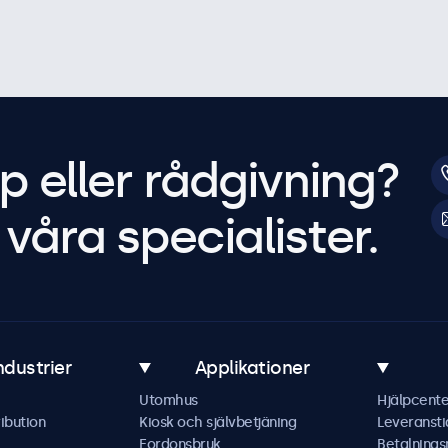
p eller rådgivning?
våra specialister.
ndustrier
Applikationer
Utomhus
Hjälpcente
ibution
Kiosk och självbetjäning
Leveransti
Fordonsbruk
Betalning