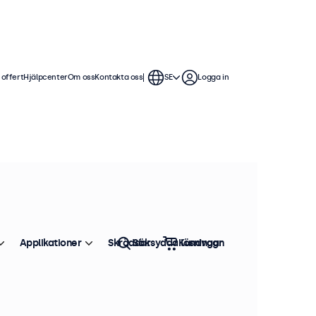
 offert
Hjälpcenter
Om oss
Kontakta oss
SE
Logga in
Applikationer
Skräddarsydda lösningar
Sök
Kundvagn