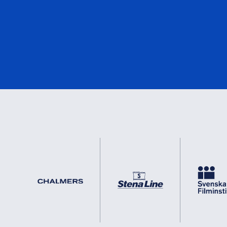
DNV
0