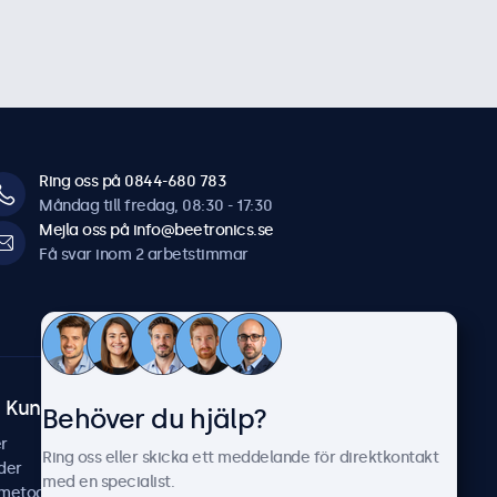
Ring oss på 0844-680 783
Måndag till fredag, 08:30 - 17:30
Mejla oss på info@beetronics.se
Få svar inom 2 arbetstimmar
Kundtjänst
Om Beetronics
Behöver du hjälp?
r
Fallstudier
Ring oss eller skicka ett meddelande för direktkontakt
der
Nyheter & uppdateringar
med en specialist.
smetoder
Om oss