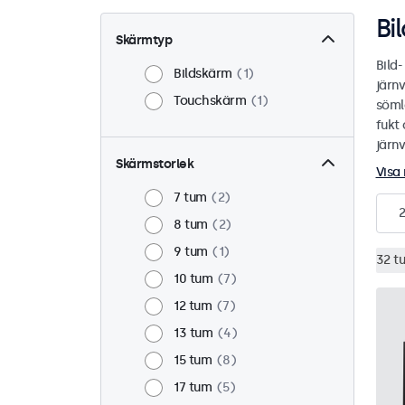
Bi
Skärmtyp
Bild
Bildskärm
1
järn
Touchskärm
1
sömlö
fukt 
järn
Skärmstorlek
Visa
7 tum
2
2
8 tum
2
9 tum
1
32 t
10 tum
7
12 tum
7
13 tum
4
15 tum
8
17 tum
5