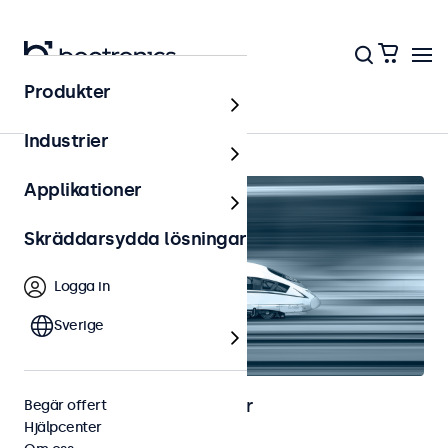
Produkter
Järnväg
Industrier
Applikationer
Skräddarsydda lösningar
Logga in
Sverige
Bild- och touchskärmar för
Begär offert
Hjälpcenter
järnvägsapplikationer