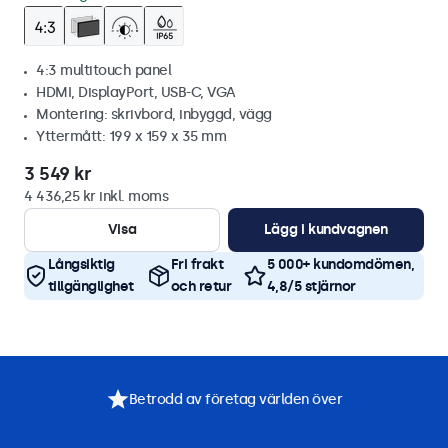
4:3 multitouch panel
HDMI, DisplayPort, USB-C, VGA
Montering: skrivbord, inbyggd, vägg
Yttermått: 199 x 159 x 35 mm
3 549 kr
4 436,25 kr inkl. moms
Visa
Lägg i kundvagnen
Långsiktig
Fri frakt
5 000+ kundomdömen,
tillgänglighet
och retur
4,8/5 stjärnor
Betrodd av företag världen över