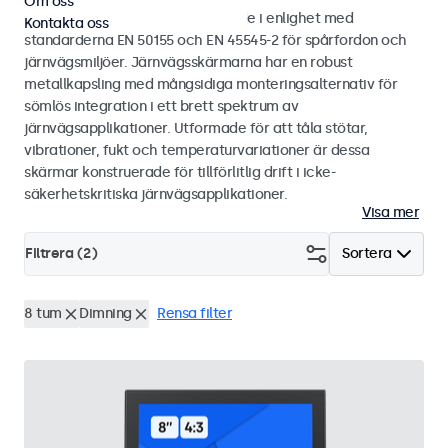
Om oss
Bild- och touchskärmar utvecklade i enlighet med
Kontakta oss
standarderna EN 50155 och EN 45545-2 för spårfordon och
järnvägsmiljöer. Järnvägsskärmarna har en robust
metallkapsling med mångsidiga monteringsalternativ för
sömlös integration i ett brett spektrum av
järnvägsapplikationer. Utformade för att tåla stötar,
vibrationer, fukt och temperaturvariationer är dessa
skärmar konstruerade för tillförlitlig drift i icke-
säkerhetskritiska järnvägsapplikationer.
Visa mer
Filtrera (
2
)
Sortera
8 tum
Dimning
Rensa filter