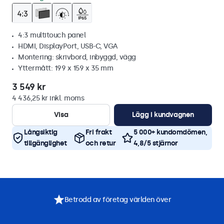
4:3 multitouch panel
HDMI, DisplayPort, USB-C, VGA
Montering: skrivbord, inbyggd, vägg
Yttermått: 199 x 159 x 35 mm
3 549 kr
4 436,25 kr inkl. moms
Visa
Lägg i kundvagnen
Långsiktig
Fri frakt
5 000+ kundomdömen,
tillgänglighet
och retur
4,8/5 stjärnor
Betrodd av företag världen över