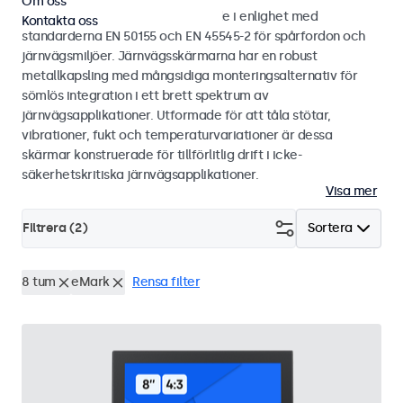
Om oss
Bild- och touchskärmar utvecklade i enlighet med
Kontakta oss
standarderna EN 50155 och EN 45545-2 för spårfordon och
järnvägsmiljöer. Järnvägsskärmarna har en robust
metallkapsling med mångsidiga monteringsalternativ för
sömlös integration i ett brett spektrum av
järnvägsapplikationer. Utformade för att tåla stötar,
vibrationer, fukt och temperaturvariationer är dessa
skärmar konstruerade för tillförlitlig drift i icke-
säkerhetskritiska järnvägsapplikationer.
Visa mer
Filtrera (
2
)
Sortera
8 tum
eMark
Rensa filter