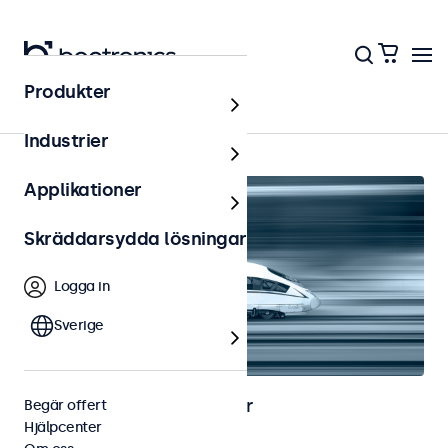
Produkter
Järnväg
Industrier
Applikationer
Skräddarsydda lösningar
Logga in
Sverige
Bild- och touchskärmar för
Begär offert
Hjälpcenter
järnvägsapplikationer