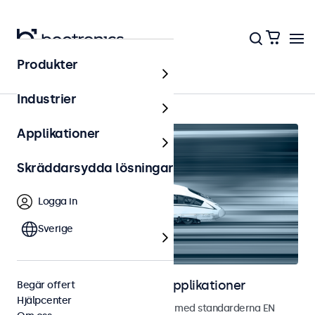
Produkter
Hem
Industrier
Applikationer
Skräddarsydda lösningar
Logga in
Sverige
Bildskärmar för järnvägsapplikationer
Begär offert
Hjälpcenter
Bildskärmar utvecklade i enlighet med standarderna EN