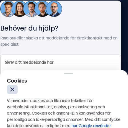
Kundtjänst
Behöver du hjälp?
Om Beetronics
Ring oss eller skicka ett meddelande för direktkontakt med en
specialist.
Beetronics
Cookies
Olof Palmesgata 29, Stockholm, 111 22, Sverige
4.8/5 betygsatt av 5000+ företag
Vi använder cookies och liknande tekniker för
Svenska
webbplatsfunktionalitet, analys, personalisering och
annonsering. Cookies och annons-ID:n kan användas för
Skicka
personliga och icke-personliga annonser. Med ditt samtycke
kan data användas i enlighet med
hur Google använder