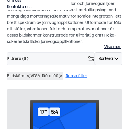
Om oss
50155 och EN 45545-2 för spårfordon och järnvägsmiljöer.
Kontakta oss
Järnvägsbildskärmarna har en robust metallkapsling med
mångsidiga monteringsalternativ för sömlös integration i ett
brett spektrum av järnvägsapplikationer. Utformade för tåla
att stötar, vibrationer, fukt och temperaturvariationer är
dessa bildskärmar konstruerade för tillförlitlig drift i icke-
säkerhetskritiska järnvägsapplikationer.
Visa mer
Filtrera (
8
)
Sortera
Bildskärm
VESA 100 x 100
Rensa filter