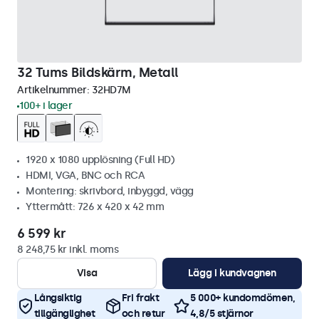
32 Tums Bildskärm, Metall
Artikelnummer:
32HD7M
100+ i lager
1920 x 1080 upplösning (Full HD)
HDMI, VGA, BNC och RCA
Montering: skrivbord, inbyggd, vägg
Yttermått: 726 x 420 x 42 mm
6 599 kr
8 248,75 kr inkl. moms
Visa
Lägg i kundvagnen
Långsiktig
Fri frakt
5 000+ kundomdömen,
tillgänglighet
och retur
4,8/5 stjärnor