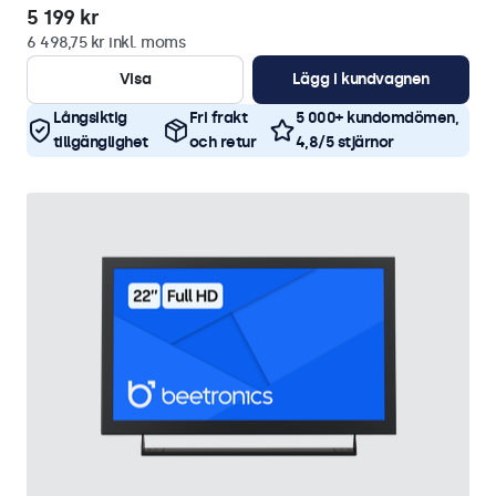
5 199 kr
6 498,75 kr inkl. moms
Visa
Lägg i kundvagnen
Långsiktig
Fri frakt
5 000+ kundomdömen,
tillgänglighet
och retur
4,8/5 stjärnor