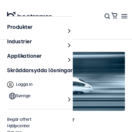
Produkter
Hem
Industrier
Applikationer
Skräddarsydda lösningar
Logga in
Sverige
Bild- och touchskärmar för
Begär offert
Hjälpcenter
järnvägsapplikationer