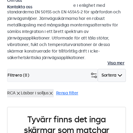
Om oss
Bild- och touchskärmar utvecklade i enlighet med
Kontakta oss
standarderna EN 50155 och EN 45545-2 för spårfordon och
järnvägsmiljöer. Järnvägsskärmarna har en robust
metallkapsling med mångsidiga monteringsalternativ för
sömlös integration i ett brett spektrum av
järnvägsapplikationer. Utformade för att tåla stötar,
vibrationer, fukt och temperaturvariationer är dessa
skärmar konstruerade för tillförlitlig drift i icke-
säkerhetskritiska järnvägsapplikationer.
Visa mer
Filtrera (
0
)
Sortera
RCA
Läsbar i solljus
Rensa filter
Tyvärr finns det inga
skärmar som matchar