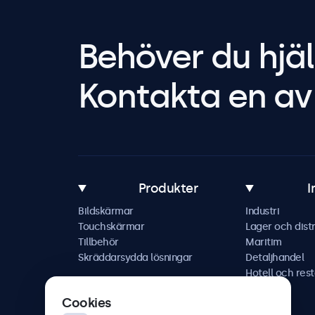
Behöver du hjäl
Kontakta en av 
Produkter
I
Bildskärmar
Industri
Touchskärmar
Lager och distr
Tillbehör
Maritim
Skräddarsydda lösningar
Detaljhandel
Hotell och res
Fordon
Cookies
Järnväg