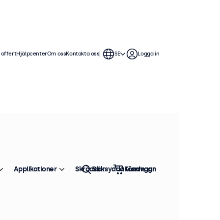
 offert
Hjälpcenter
Om oss
Kontakta oss
SE
Logga in
Sortera efter
Pris: fallande
 lager
Applikationer
Skräddarsydda lösningar
Sök
Kundvagn
0Hz
av hög kvalitet