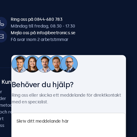
Ring oss på 0844-680 783
Måndag till fredag, 08:30 - 17:30
Mejla oss på info@beetronics.se
Få svar inom 2 arbetstimmar
Kundtjänst
Om Beetronics
Behöver du hjälp?
r
Fallstudier
Ring oss eller skicka ett meddelande för direktkontakt
der
Nyheter & uppdateringar
med en specialist.
smetoder
Om oss
 och reparera
Jobba hos oss
rt
Allmänna villkor
ss
Sekretesspolicy