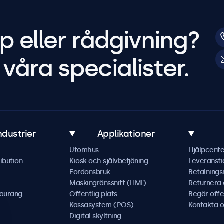
p eller rådgivning?
våra specialister.
ndustrier
Applikationer
Utomhus
Hjälpcente
ibution
Kiosk och självbetjäning
Leveransti
Fordonsbruk
Betalning
Maskingränssnitt (HMI)
Returnera
taurang
Offentlig plats
Begär offe
Kassasystem (POS)
Kontakta o
Digital skyltning