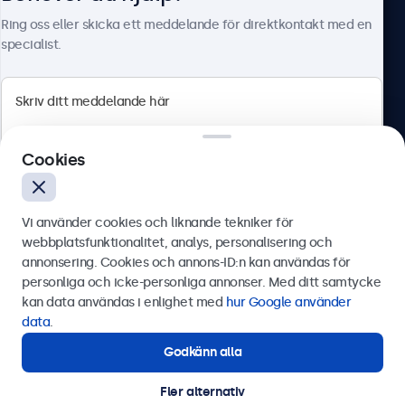
Om Beetronics
Ring oss eller skicka ett meddelande för direktkontakt med en
specialist.
Beetronics
Cookies
Olof Palmesgata 29, Stockholm, 111 22, Sverige
4.8/5 betygsatt av 5000+ företag
Vi använder cookies och liknande tekniker för
Svenska
webbplatsfunktionalitet, analys, personalisering och
annonsering. Cookies och annons-ID:n kan användas för
Skicka
personliga och icke-personliga annonser. Med ditt samtycke
kan data användas i enlighet med
hur Google använder
Eller ring oss på
0844-680 783
data
.
Godkänn alla
Behöver du hjälp?
Kontakta våra experter.
Fler alternativ
© 2026 Beetronics