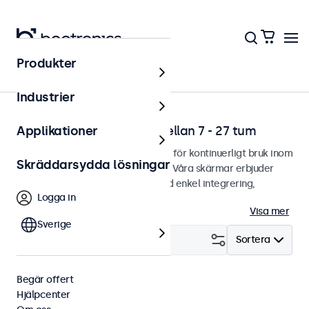
Produkter
Lösningar
Industrier
Professionella skärmar mellan 7 - 27 tum
Applikationer
Professionella skärmar designade för kontinuerligt bruk inom
Skräddarsydda lösningar
utmanande användningsområden. Våra skärmar erbjuder
gott om monteringsalternativ med enkel integrering,
Logga in
anpassat utefter alla miljöer.
Visa mer
Sverige
Filtrera (
0
)
Sortera
Begär offert
9 tum
BNC (SDI)
Rensa filter
Hjälpcenter