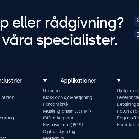
p eller rådgivning?
våra specialister.
ndustrier
Applikationer
Utomhus
Hjälpcente
ibution
Kiosk och självbetjäning
Leveransti
Fordonsbruk
Betalning
Maskingränssnitt (HMI)
Returnera
taurang
Offentlig plats
Begär offe
Kassasystem (POS)
Kontakta o
Digital skyltning
ast
Mötesrum