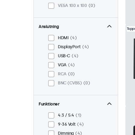
VESA 100 x 100
0
Anslutning
Topps
HDMI
4
DisplayPort
4
USB-C
4
VGA
4
RCA
0
BNC (CVBS)
0
Funktioner
4:3 / 5:4
1
9-36 Volt
4
Dimning
4