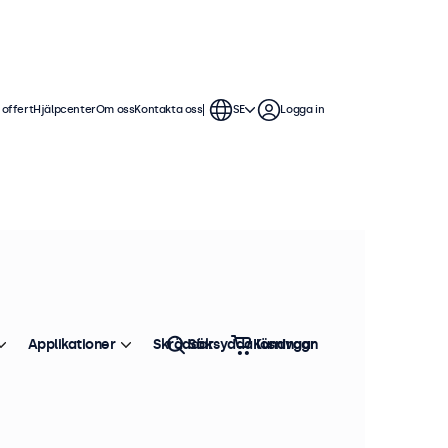
 offert
Hjälpcenter
Om oss
Kontakta oss
SE
Logga in
tinuerlig användning. Våra 12 tums
t är kompatibla med Windows,
Applikationer
Skräddarsydda lösningar
Sök
Kundvagn
Sortera efter
Toppsäljare