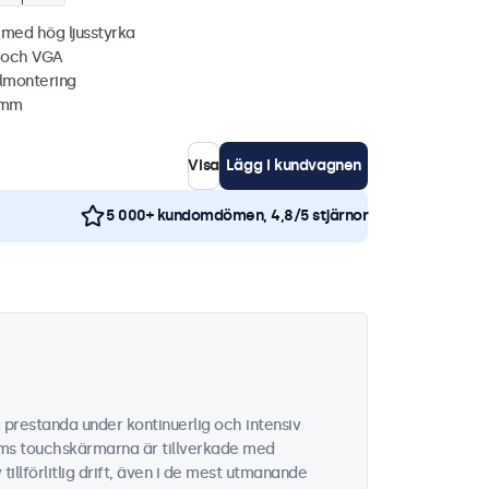
 med hög ljusstyrka
C och VGA
lmontering
1 mm
Visa
Lägg i kundvagnen
5 000+ kundomdömen, 4,8/5 stjärnor
 prestanda under kontinuerlig och intensiv
tums touchskärmarna är tillverkade med
llförlitlig drift, även i de mest utmanande