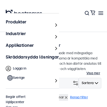
Produkter
Hem
Industrier
75mm VESA-touchskärmar
Applikationer
75 mm VESA-touchskärmar designade med mångsidiga
Skräddarsydda lösningar
monteringsalternativ. Touchskärmarna är kompatibla med
standard VESA-monteringssystem och kan därför anslutas till
Logga in
universalstativ, monitorarmar, tak- och väggfästen.
Visa mer
Sverige
Filtrera (
4
)
Sortera
Begär offert
VESA 75 x 75
12 tums touchskärmar
Rensa filter
Hjälpcenter