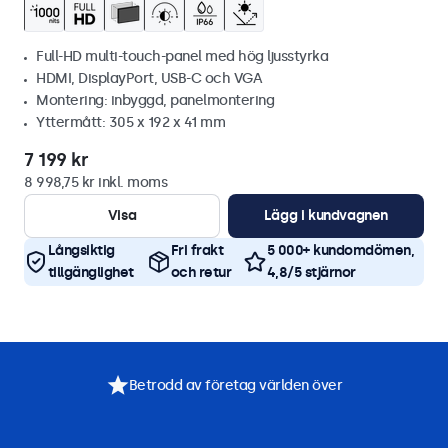
Full-HD multi-touch-panel med hög ljusstyrka
HDMI, DisplayPort, USB-C och VGA
Montering: inbyggd, panelmontering
Yttermått: 305 x 192 x 41 mm
7 199 kr
8 998,75 kr inkl. moms
Visa
Lägg i kundvagnen
Långsiktig
Fri frakt
5 000+ kundomdömen,
tillgänglighet
och retur
4,8/5 stjärnor
Betrodd av företag världen över