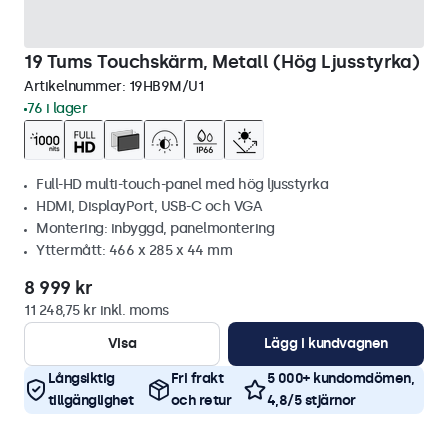
19 Tums Touchskärm, Metall (Hög Ljusstyrka)
Artikelnummer:
19HB9M/U1
76 i lager
Full-HD multi-touch-panel med hög ljusstyrka
HDMI, DisplayPort, USB-C och VGA
Montering: inbyggd, panelmontering
Yttermått: 466 x 285 x 44 mm
8 999 kr
11 248,75 kr inkl. moms
Visa
Lägg i kundvagnen
Långsiktig
Fri frakt
5 000+ kundomdömen,
tillgänglighet
och retur
4,8/5 stjärnor