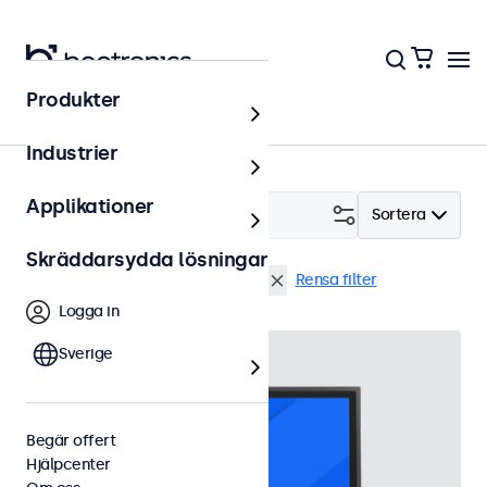
Produkter
Touchskärmar
Industrier
Applikationer
Filtrera (
3
)
Sortera
Skräddarsydda lösningar
19 tums touchskärmar
9-36 Volt
Rensa filter
Logga in
Sverige
Begär offert
Hjälpcenter