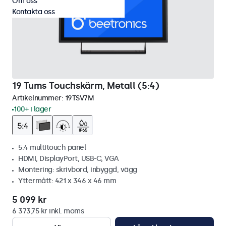
Om oss
Kontakta oss
19 Tums Touchskärm, Metall (5:4)
Artikelnummer:
19TSV7M
100+ i lager
5:4 multitouch panel
HDMI, DisplayPort, USB-C, VGA
Montering: skrivbord, inbyggd, vägg
Yttermått: 421 x 346 x 46 mm
5 099 kr
6 373,75 kr inkl. moms