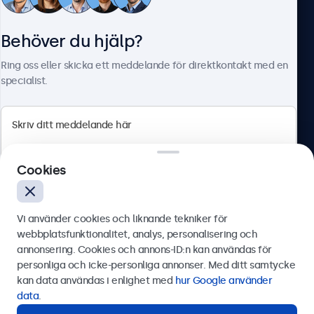
Kundtjänst
Behöver du hjälp?
Om Beetronics
Ring oss eller skicka ett meddelande för direktkontakt med en
specialist.
Beetronics
Cookies
Olof Palmesgata 29, Stockholm, 111 22, Sverige
4.8/5 betygsatt av 5000+ företag
Vi använder cookies och liknande tekniker för
Svenska
webbplatsfunktionalitet, analys, personalisering och
annonsering. Cookies och annons-ID:n kan användas för
Skicka
personliga och icke-personliga annonser. Med ditt samtycke
kan data användas i enlighet med
hur Google använder
Eller ring oss på
0844-680 783
data
.