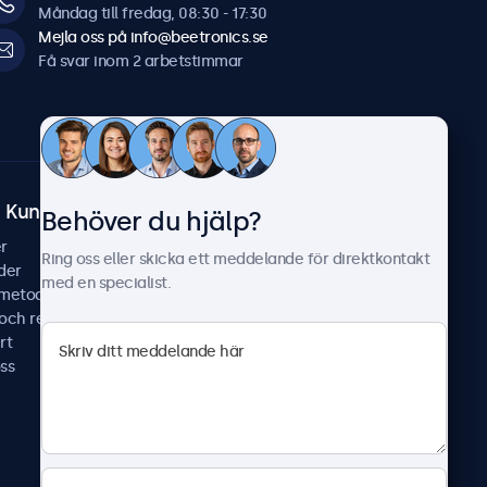
Måndag till fredag, 08:30 - 17:30
Mejla oss på info@beetronics.se
Få svar inom 2 arbetstimmar
Kundtjänst
Om Beetronics
Behöver du hjälp?
r
Fallstudier
Ring oss eller skicka ett meddelande för direktkontakt
der
Nyheter & uppdateringar
med en specialist.
smetoder
Om oss
 och reparera
Jobba hos oss
rt
Allmänna villkor
ss
Sekretesspolicy