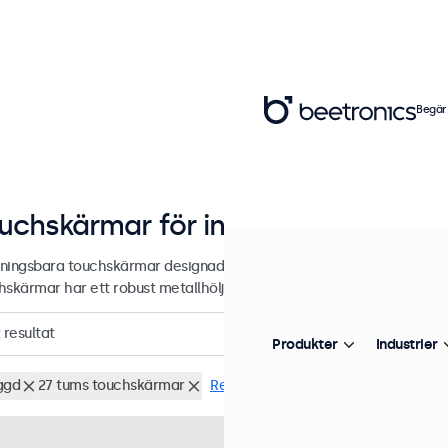
Begär
uchskärmar för infällning och inby
llningsbara touchskärmar designade för professionella applikationer 
skärmar har ett robust metallhölje och kan sömlöst kan integreras i a
resultat
Produkter
Industrier
ggd
27 tums touchskärmar
Rensa filter
Artikelnummer:
27TS7M
100