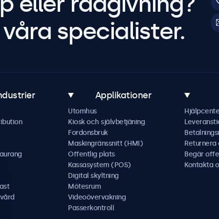
p eller rådgivning?
våra specialister.
ndustrier
Applikationer
Utomhus
Hjälpcente
ibution
Kiosk och självbetjäning
Leveransti
Fordonsbruk
Betalning
Maskingränssnitt (HMI)
Returnera
taurang
Offentlig plats
Begär offe
Kassasystem (POS)
Kontakta o
Digital skyltning
ast
Mötesrum
kvård
Videoövervakning
Passerkontroll