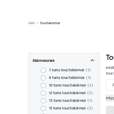
Hem
Touchskärmar
To
Skärmstorlek
Infä
7 tums touchskärmar
1
touch
8 tums touchskärmar
1
2
10 tums touchskärmar
3
12 tums touchskärmar
3
Inby
13 tums touchskärmar
1
15 tums touchskärmar
3