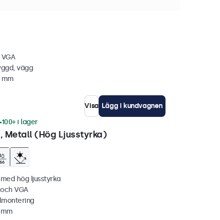
 Metall
, VGA
yggd, vägg
4 mm
Visa
Lägg i kundvagnen
100+ i lager
 Metall (Hög Ljusstyrka)
 med hög ljusstyrka
C och VGA
lmontering
1 mm