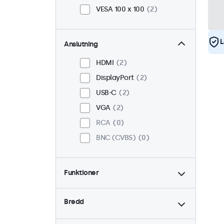
VESA 100 x 100
2
L
Anslutning
HDMI
2
DisplayPort
2
USB-C
2
VGA
2
RCA
0
BNC (CVBS)
0
Funktioner
4:3 / 5:4
0
Bredd
9-36 Volt
2
Dimning
2