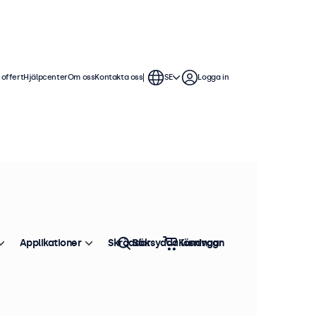
 offert
Hjälpcenter
Om oss
Kontakta oss
SE
Logga in
ggning
och kontinuerlig användning. Våra
lla applikationer och alla miljöer.
Sortera efter
Toppsäljare
Applikationer
Skräddarsydda lösningar
Sök
Kundvagn
+ i lager