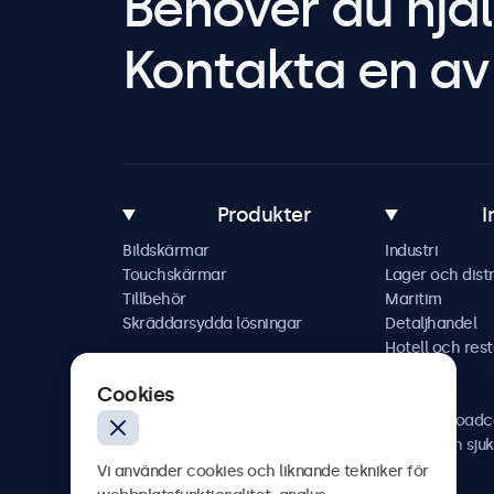
Behöver du hjäl
Kontakta en av 
Produkter
I
Bildskärmar
Industri
Touchskärmar
Lager och distr
Tillbehör
Maritim
Skräddarsydda lösningar
Detaljhandel
Hotell och res
Fordon
Cookies
Järnväg
AV och broadc
Hälso- och sju
Vi använder cookies och liknande tekniker för