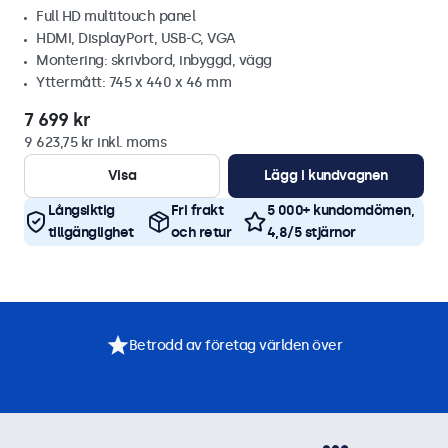
Full HD multitouch panel
HDMI, DisplayPort, USB-C, VGA
Montering: skrivbord, inbyggd, vägg
Yttermått: 745 x 440 x 46 mm
7 699 kr
9 623,75 kr inkl. moms
Visa
Lägg i kundvagnen
Långsiktig
Fri frakt
5 000+ kundomdömen,
tillgänglighet
och retur
4,8/5 stjärnor
Betrodd av företag världen över