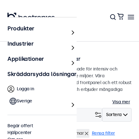
Produkter
Hem
Industrier
Vandalsäkra touchskärmar
Applikationer
Vandalsäkra touchskärmar designade för intensiv och
Skräddarsydda lösningar
kontinuerlig användning i krävande miljöer. Våra
touchskärmar använder en härdad frontpanel och ett robust
Logga in
metallhölje för extra stötskydd och erbjuder mångsidiga
monteringsmöjligheter.
Sverige
Visa mer
Filtrera (
1
)
Sortera
Begär offert
Hjälpcenter
Vandalsäker
32 tums touchskärmar
Rensa filter